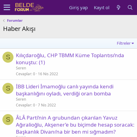
Giriş yap
Kayıt ol
Forumlar
Haber Akışı
Filtreler
Kılıçdaroğlu, CHP TBMM Küme Toplantısı’nda
S
konuştu: (1)
Seren
Cevaplar
0
16 Nis 2022
İBB Lideri İmamoğlu canlı yayında kendi
S
başkanlığını oyladı, verdiği oran bomba
Seren
Cevaplar
0
7 Nis 2022
ÂLÂ Parti’nin A grubundan çıkarılan Yavuz
S
Ağıralioğlu, Akşener’e bu biçimde hesap soracak:
Başkanlık Divanı’na bir ben mi sığmadım?