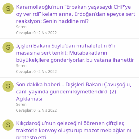
Karamollaoğlu’nun “Erbakan yaşasaydı CHP’ye
S
oy verirdi” kelamlarına, Erdoğan’dan epeyce sert
reaksiyon: Senin haddine mi?
Seren
Cevaplar
0
2 Nis 2022
İçişleri Bakanı Soylu’dan muhalefetin 6’lı
S
masasına sert tenkit: Mutabakatlarını
büyükelçilere gönderiyorlar, bu vatana ihanettir
Seren
Cevaplar
0
2 Nis 2022
Son dakika haberi… Dışişleri Bakanı Çavuşoğlu,
S
canlı yayında gündemi kıymetlendirdi (2)
Açıklaması
Seren
Cevaplar
0
2 Nis 2022
Kılıçdaroğlu’nun geleceğini öğrenen çiftçiler,
S
traktörle konvoy oluşturup mazot meblağlarını
protesto etti