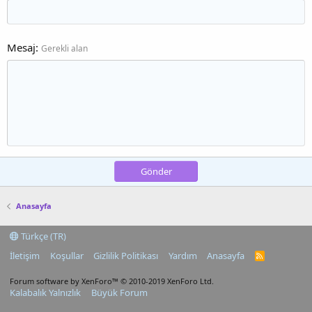
Mesaj
Gerekli alan
Gönder
Anasayfa
Türkçe (TR)
İletişim
Koşullar
Gizlilik Politikası
Yardım
Anasayfa
R
S
S
Forum software by XenForo™
© 2010-2019 XenForo Ltd.
Kalabalık Yalnızlık
Büyük Forum