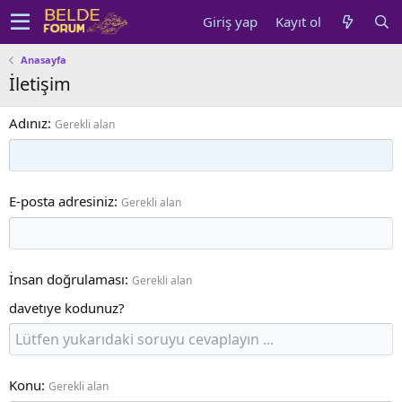
Giriş yap
Kayıt ol
Anasayfa
İletişim
Adınız
Gerekli alan
E-posta adresiniz
Gerekli alan
İnsan doğrulaması
Gerekli alan
davetıye kodunuz?
Konu
Gerekli alan