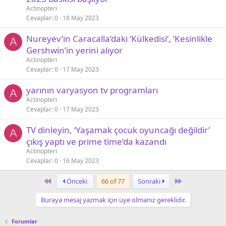
Actinopteri
Cevaplar
0
18 May 2023
Nureyev’in Caracalla’daki ‘Külkedisi’, ‘Kesinlikle
A
Gershwin’in yerini alıyor
Actinopteri
Cevaplar
0
17 May 2023
yarının varyasyon tv programları
A
Actinopteri
Cevaplar
0
17 May 2023
TV dinleyin, ‘Yaşamak çocuk oyuncağı değildir’
A
çıkış yaptı ve prime time’da kazandı
Actinopteri
Cevaplar
0
16 May 2023
First
Last
Önceki
66 of 77
Sonraki
Buraya mesaj yazmak için üye olmanız gereklidir.
Forumlar