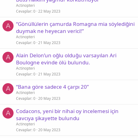
Actinopteri
Cevaplar
0
22 May 2023
“Gönüllülerin çamurda Romagna mia söylediğini
A
duymak ne heyecan verici!”
Actinopteri
Cevaplar
0
21 May 2023
Alain Delon’un oğlu olduğu varsayılan Ari
A
Boulogne evinde ölü bulundu.
Actinopteri
Cevaplar
0
21 May 2023
“Bana göre sadece 4 çarpı 20”
A
Actinopteri
Cevaplar
0
20 May 2023
Codacons, yeni bir nihai oy incelemesi için
A
savcıya şikayette bulundu
Actinopteri
Cevaplar
0
20 May 2023