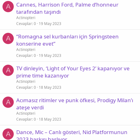
Cannes, Harrison Ford, Palme d’honneur
A
tarafından taşındı
Actinopteri
Cevaplar
0
19 May 2023
“Romagna sel kurbanları için Springsteen
A
konserine evet”
Actinopteri
Cevaplar
0
19 May 2023
TV dinleyin, ‘Light of Your Eyes 2’ kapanıyor ve
A
prime time kazanıyor
Actinopteri
Cevaplar
0
18 May 2023
Acımasız ritimler ve punk öfkesi, Prodigy Milan’ı
A
ateşe verdi
Actinopteri
Cevaplar
0
18 May 2023
Dance, Mic – Canlı gösteri, Nid Platformunun
A
2023 baskısı başlıyor