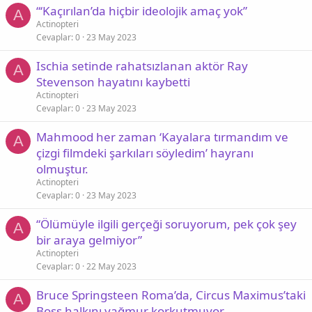
“‘Kaçırılan’da hiçbir ideolojik amaç yok”
A
Actinopteri
Cevaplar
0
23 May 2023
Ischia setinde rahatsızlanan aktör Ray
A
Stevenson hayatını kaybetti
Actinopteri
Cevaplar
0
23 May 2023
Mahmood her zaman ‘Kayalara tırmandım ve
A
çizgi filmdeki şarkıları söyledim’ hayranı
olmuştur.
Actinopteri
Cevaplar
0
23 May 2023
“Ölümüyle ilgili gerçeği soruyorum, pek çok şey
A
bir araya gelmiyor”
Actinopteri
Cevaplar
0
22 May 2023
Bruce Springsteen Roma’da, Circus Maximus’taki
A
Boss halkını yağmur korkutmuyor