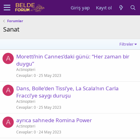
Giriş yap
Kayıt ol
Forumlar
Sanat
Filtreler
Moretti’nin Cannes’daki günü: “Her zaman bir
A
duygu”
Actinopteri
Cevaplar
0
25 May 2023
Dans, Bolle’den Tissi’ye, La Scala’nın Carla
A
Fracci’ye saygı duruşu
Actinopteri
Cevaplar
0
25 May 2023
ayrıca sahnede Romina Power
A
Actinopteri
Cevaplar
0
24 May 2023