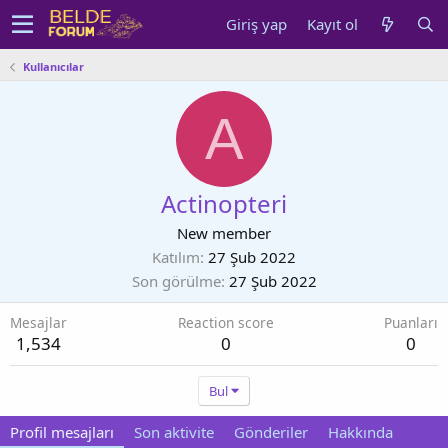
Giriş yap
Kayıt ol
Kullanıcılar
A
Actinopteri
New member
Katılım
27 Şub 2022
Son görülme
27 Şub 2022
Mesajlar
Reaction score
Puanları
1,534
0
0
Bul
Profil mesajları
Son aktivite
Gönderiler
Hakkında