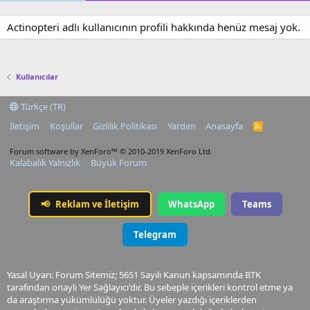
Actinopteri adlı kullanıcının profili hakkında henüz mesaj yok.
Kullanıcılar
Türkçe (TR)
İletişim
Koşullar
Gizlilik Politikası
Yardım
Anasayfa
R
S
S
Forum software by XenForo™
© 2010-2019 XenForo Ltd.
Kalabalık Yalnızlık
Büyük Forum
📢
Reklam ve İletişim
WhatsApp
Teams
Telegram
Yasal Uyarı: Forum Sitemiz; 5651 Sayılı Kanun kapsamında BTK
tarafından onaylı Yer Sağlayıcı'dır. Bu sebeple içerikleri kontrol etme ya
da araştırma yükümlülüğü yoktur. Üyeler yazdığı içeriklerden