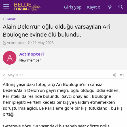
Giriş yap
Kayıt ol
Sanat
Alain Delon’un oğlu olduğu varsayılan Ari
Boulogne evinde ölü bulundu.
K
B
Actinopteri
21 May 2023
o
a
n
ş
Actinopteri
A
u
l
New member
y
a
u
n
b
g
21 May 2023
#1
a
ı
ş
ç
Altmış yaşındaki fotoğrafçı Ari Boulogne’nin cansız
l
t
bedeniAlain Delon’un gayri meşru oğlu olduğu iddia edilen ,
a
a
Paris’teki dairesinde bulundu. Savcı onayladı. Boulogne
t
r
hemiplejikti ve “tehlikedeki bir kişiye yardım etmemekten”
a
i
soruşturma açıldı. Le Parisien’e göre bir kişi tutuklandı, bu kişi
n
h
ortağı.
i
Gazeteye göre, 58 yaşındaki bu sabah saat dörtte polisi