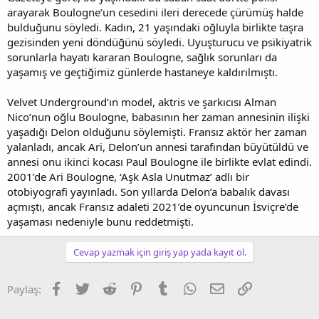
arayarak Boulogne’un cesedini ileri derecede çürümüş halde
bulduğunu söyledi. Kadın, 21 yaşındaki oğluyla birlikte taşra
gezisinden yeni döndüğünü söyledi. Uyuşturucu ve psikiyatrik
sorunlarla hayatı kararan Boulogne, sağlık sorunları da
yaşamış ve geçtiğimiz günlerde hastaneye kaldırılmıştı.
Velvet Underground’ın model, aktris ve şarkıcısı Alman
Nico’nun oğlu Boulogne, babasının her zaman annesinin ilişki
yaşadığı Delon olduğunu söylemişti. Fransız aktör her zaman
yalanladı, ancak Ari, Delon’un annesi tarafından büyütüldü ve
annesi onu ikinci kocası Paul Boulogne ile birlikte evlat edindi.
2001’de Ari Boulogne, ‘Aşk Asla Unutmaz’ adlı bir
otobiyografi yayınladı. Son yıllarda Delon’a babalık davası
açmıştı, ancak Fransız adaleti 2021’de oyuncunun İsviçre’de
yaşaması nedeniyle bunu reddetmişti.
Cevap yazmak için giriş yap yada kayıt ol.
Facebook
Twitter
Reddit
Pinterest
Tumblr
WhatsApp
E-posta
Link
Paylaş: