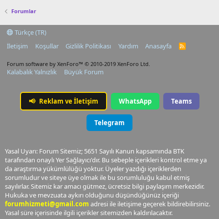
Forumlar
Türkçe (TR)
İletişim
Koşullar
Gizlilik Politikası
Yardım
Anasayfa
R
S
S
Forum software by XenForo™
© 2010-2019 XenForo Ltd.
Kalabalık Yalnızlık
Büyük Forum
📢
Reklam ve İletişim
WhatsApp
Teams
Telegram
Yasal Uyarı: Forum Sitemiz; 5651 Sayılı Kanun kapsamında BTK
tarafından onaylı Yer Sağlayıcı'dır. Bu sebeple içerikleri kontrol etme ya
da araştırma yükümlülüğü yoktur. Üyeler yazdığı içeriklerden
sorumludur ve siteye üye olmak ile bu sorumluluğu kabul etmiş
sayılırlar. Sitemiz kar amacı gütmez, ücretsiz bilgi paylaşım merkezidir.
Hukuka ve mevzuata aykırı olduğunu düşündüğünüz içeriği
forumhizmeti@gmail.com
adresi ile iletişime geçerek bildirebilirsiniz.
Yasal süre içerisinde ilgili içerikler sitemizden kaldırılacaktır.