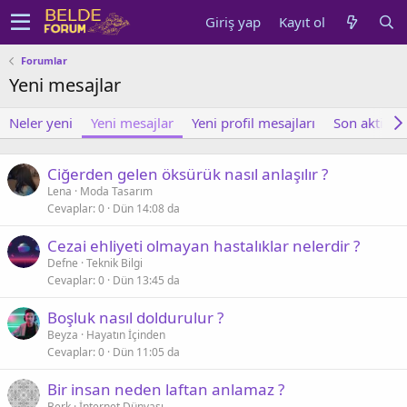
Giriş yap
Kayıt ol
Forumlar
Yeni mesajlar
Neler yeni
Yeni mesajlar
Yeni profil mesajları
Son aktivite
Ciğerden gelen öksürük nasıl anlaşılır ?
Lena
Moda Tasarım
Cevaplar
0
Dün 14:08 da
Cezai ehliyeti olmayan hastalıklar nelerdir ?
Defne
Teknik Bilgi
Cevaplar
0
Dün 13:45 da
Boşluk nasıl doldurulur ?
Beyza
Hayatın İçinden
Cevaplar
0
Dün 11:05 da
Bir insan neden laftan anlamaz ?
Berk
İnternet Dünyası