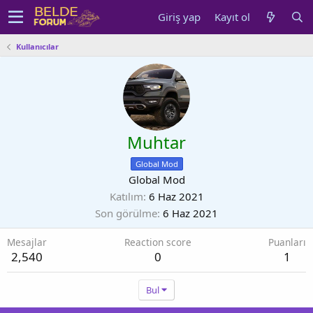
Giriş yap
Kayıt ol
Kullanıcılar
Muhtar
Global Mod
Global Mod
Katılım
6 Haz 2021
Son görülme
6 Haz 2021
Mesajlar
Reaction score
Puanları
2,540
0
1
Bul