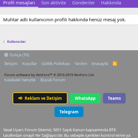
Profil mesajları
Son aktivite
Gönderiler
Hakkında
Muhtar adlı kullanıcının profili hakkında henüz mesaj yok.
Kullanıcılar
Türkçe (TR)
İletişim
Koşullar
Gizlilik Politikası
Yardım
Anasayfa
R
S
S
Forum software by XenForo™
© 2010-2019 XenForo Ltd.
Kalabalık Yalnızlık
Büyük Forum
📢
Reklam ve İletişim
WhatsApp
Teams
Telegram
Yasal Uyarı: Forum Sitemiz; 5651 Sayılı Kanun kapsamında BTK
tarafından onaylı Yer Sağlayıcı'dır. Bu sebeple içerikleri kontrol etme ya