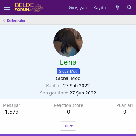
Giriş yap
Kayıt ol
Kullanıcılar
Lena
Global Mod
Global Mod
Katılım
27 Şub 2022
Son görülme
27 Şub 2022
Mesajlar
Reaction score
Puanları
1,579
0
0
Bul