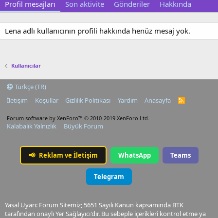
Profil mesajları
Son aktivite
Gönderiler
Hakkında
Lena adlı kullanıcının profili hakkında henüz mesaj yok.
Kullanıcılar
Türkçe (TR)
İletişim
Koşullar
Gizlilik Politikası
Yardım
Anasayfa
R
S
S
Forum software by XenForo™
© 2010-2019 XenForo Ltd.
Kalabalık Yalnızlık
Büyük Forum
📢
Reklam ve İletişim
WhatsApp
Teams
Telegram
Yasal Uyarı: Forum Sitemiz; 5651 Sayılı Kanun kapsamında BTK
tarafından onaylı Yer Sağlayıcı'dır. Bu sebeple içerikleri kontrol etme ya