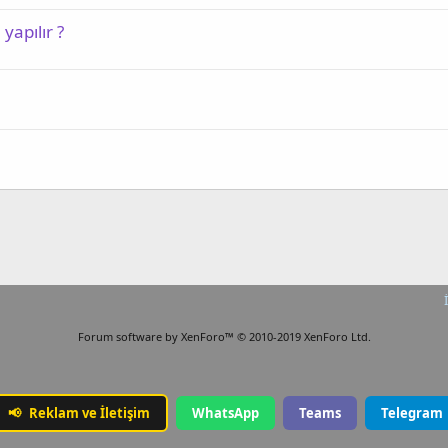
 yapılır ?
Forum software by XenForo™
© 2010-2019 XenForo Ltd.
📢
Reklam ve İletişim
WhatsApp
Teams
Telegram