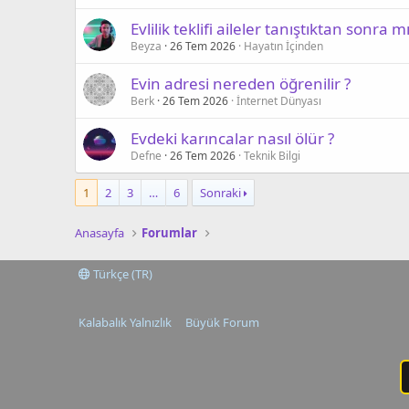
Evlilik teklifi aileler tanıştıktan sonra mı
Beyza
26 Tem 2026
Hayatın İçinden
Evin adresi nereden öğrenilir ?
Berk
26 Tem 2026
İnternet Dünyası
Evdeki karıncalar nasıl ölür ?
Defne
26 Tem 2026
Teknik Bilgi
1
2
3
…
6
Sonraki
Anasayfa
Forumlar
Türkçe (TR)
Kalabalık Yalnızlık
Büyük Forum