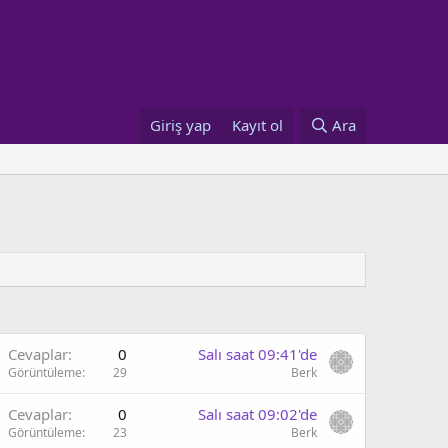
Giriş yap
Kayıt ol
Ara
Cevaplar
0
Salı saat 09:41'de
Görüntüleme
29
Berk
Cevaplar
0
Salı saat 09:02'de
Görüntüleme
23
Berk