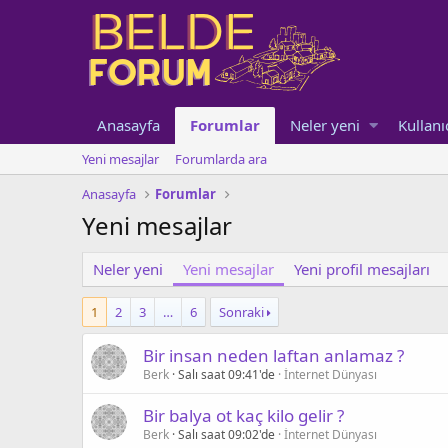
Anasayfa
Forumlar
Neler yeni
Kullanı
Yeni mesajlar
Forumlarda ara
Anasayfa
Forumlar
Yeni mesajlar
Neler yeni
Yeni mesajlar
Yeni profil mesajları
1
2
3
…
6
Sonraki
Bir insan neden laftan anlamaz ?
Berk
Salı saat 09:41'de
İnternet Dünyası
Bir balya ot kaç kilo gelir ?
Berk
Salı saat 09:02'de
İnternet Dünyası