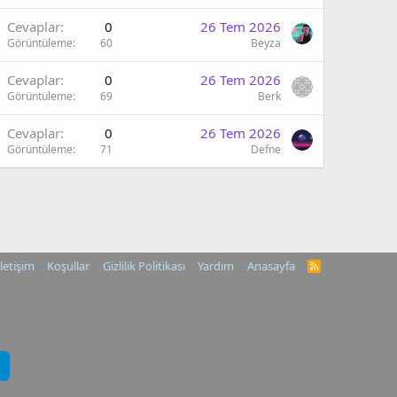
Cevaplar
0
26 Tem 2026
Görüntüleme
60
Beyza
Cevaplar
0
26 Tem 2026
Görüntüleme
69
Berk
Cevaplar
0
26 Tem 2026
Görüntüleme
71
Defne
İletişim
Koşullar
Gizlilik Politikası
Yardım
Anasayfa
R
S
S