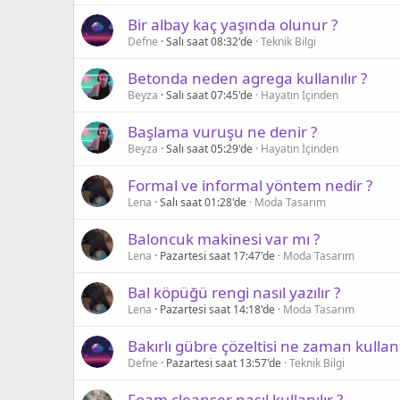
Bir albay kaç yaşında olunur ?
Defne
Salı saat 08:32'de
Teknik Bilgi
Betonda neden agrega kullanılır ?
Beyza
Salı saat 07:45'de
Hayatın İçinden
Başlama vuruşu ne denir ?
Beyza
Salı saat 05:29'de
Hayatın İçinden
Formal ve informal yöntem nedir ?
Lena
Salı saat 01:28'de
Moda Tasarım
Baloncuk makinesi var mı ?
Lena
Pazartesi saat 17:47'de
Moda Tasarım
Bal köpüğü rengi nasıl yazılır ?
Lena
Pazartesi saat 14:18'de
Moda Tasarım
Bakırlı gübre çözeltisi ne zaman kullanıl
Defne
Pazartesi saat 13:57'de
Teknik Bilgi
Foam cleanser nasıl kullanılır ?