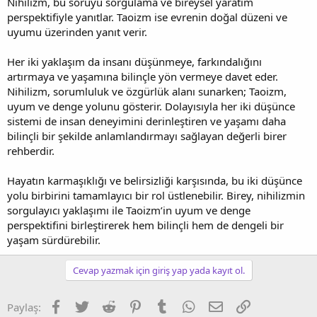
Nihilizm, bu soruyu sorgulama ve bireysel yaratım
perspektifiyle yanıtlar. Taoizm ise evrenin doğal düzeni ve
uyumu üzerinden yanıt verir.
Her iki yaklaşım da insanı düşünmeye, farkındalığını
artırmaya ve yaşamına bilinçle yön vermeye davet eder.
Nihilizm, sorumluluk ve özgürlük alanı sunarken; Taoizm,
uyum ve denge yolunu gösterir. Dolayısıyla her iki düşünce
sistemi de insan deneyimini derinleştiren ve yaşamı daha
bilinçli bir şekilde anlamlandırmayı sağlayan değerli birer
rehberdir.
Hayatın karmaşıklığı ve belirsizliği karşısında, bu iki düşünce
yolu birbirini tamamlayıcı bir rol üstlenebilir. Birey, nihilizmin
sorgulayıcı yaklaşımı ile Taoizm’in uyum ve denge
perspektifini birleştirerek hem bilinçli hem de dengeli bir
yaşam sürdürebilir.
Cevap yazmak için giriş yap yada kayıt ol.
Facebook
Twitter
Reddit
Pinterest
Tumblr
WhatsApp
E-posta
Link
Paylaş: