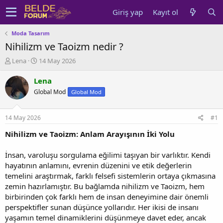
Giriş yap
Kayıt ol
Moda Tasarım
Nihilizm ve Taoizm nedir ?
K
B
Lena
14 May 2026
o
a
n
ş
Lena
u
l
Global Mod
Global Mod
y
a
u
n
b
g
14 May 2026
#1
a
ı
ş
ç
Nihilizm ve Taoizm: Anlam Arayışının İki Yolu
l
t
a
a
İnsan, varoluşu sorgulama eğilimi taşıyan bir varlıktır. Kendi
t
r
hayatının anlamını, evrenin düzenini ve etik değerlerin
a
i
temelini araştırmak, farklı felsefi sistemlerin ortaya çıkmasına
n
h
zemin hazırlamıştır. Bu bağlamda nihilizm ve Taoizm, hem
i
birbirinden çok farklı hem de insan deneyimine dair önemli
perspektifler sunan düşünce yollarıdır. Her ikisi de insanı
yaşamın temel dinamiklerini düşünmeye davet eder, ancak