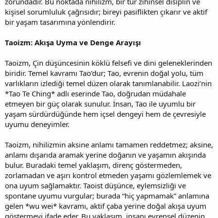
zorundadır. Bu noktada nihilizm, bir tür zihinsel disiplin ve
kişisel sorumluluk çağrısıdır; bireyi pasiflikten çıkarır ve aktif
bir yaşam tasarımına yönlendirir.
Taoizm: Akışa Uyma ve Denge Arayışı
Taoizm, Çin düşüncesinin köklü felsefi ve dini geleneklerinden
biridir. Temel kavramı Tao’dur; Tao, evrenin doğal yolu, tüm
varlıkların izlediği temel düzen olarak tanımlanabilir. Laozi’nin
*Tao Te Ching* adlı eserinde Tao, doğrudan müdahale
etmeyen bir güç olarak sunulur. İnsan, Tao ile uyumlu bir
yaşam sürdürdüğünde hem içsel dengeyi hem de çevresiyle
uyumu deneyimler.
Taoizm, nihilizmin aksine anlamı tamamen reddetmez; aksine,
anlamı dışarıda aramak yerine doğanın ve yaşamın akışında
bulur. Buradaki temel yaklaşım, direnç göstermeden,
zorlamadan ve aşırı kontrol etmeden yaşamı gözlemlemek ve
ona uyum sağlamaktır. Taoist düşünce, eylemsizliği ve
spontane uyumu vurgular; burada “hiç yapmamak” anlamına
gelen *wu wei* kavramı, aktif çaba yerine doğal akışa uyum
göstermeyi ifade eder. Bu yaklaşım, insanı evrensel düzenin