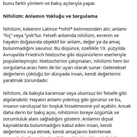
bunu farklı yöntem ve bakış açılarıyla yapar.
Nihilizm: Anlamın Yokluğu ve Sorgulama
Nihilizm, kökenini Latince *nihil* kelimesinden alır; anlamı
“hiç” veya “yok”tur. Felsefi anlamda nihilizm, evrenin ve
hayatın doğasında objektif bir anlam, değer ya da amaç
bulunmadığını savunur. Bu düşünce, özellikle 19. yüzyılda
Avrupa’da Friedrich Nietzsche gibi düşünürlerin eserleriyle
popülerleşmiştir. Nietzsche’nin çalışmaları, nihilizmi hem bir
sorgulama aracı hem de bir uyarı olarak sunar: Geleneksel
değerlerin çöktüğü bir dünyada insan, kendi değerlerini
yaratmak zorundadır.
Nihilizm, ilk bakışta karamsar veya olumsuz bir felsefe gibi
algılanabilir. Hayatın anlamı yokmuş gibi görünür ve bu,
insanın varoluşsal bir boşluk hissetmesine yol açabilir. Ancak
daha derin bir bakış açısı, nihilizmin bireye özgürlük ve
sorumluluk alanı sağladığını gösterir. Anlamın dışsal
kaynaklarda bulunmadığını kabul eden insan, kendi
değerlerini inşa etmek, kendi amaçlarını belirlemek