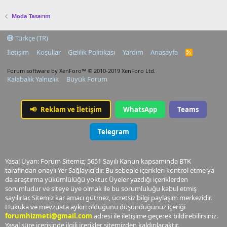
Moda Tasarım
Türkçe (TR)
İletişim
Koşullar
Gizlilik Politikası
Yardım
Anasayfa
R
S
S
Forum software by XenForo™
© 2010-2019 XenForo Ltd.
Kalabalık Yalnızlık
Büyük Forum
📢
Reklam ve İletişim
WhatsApp
Teams
Telegram
Yasal Uyarı: Forum Sitemiz; 5651 Sayılı Kanun kapsamında BTK
tarafından onaylı Yer Sağlayıcı'dır. Bu sebeple içerikleri kontrol etme ya
da araştırma yükümlülüğü yoktur. Üyeler yazdığı içeriklerden
sorumludur ve siteye üye olmak ile bu sorumluluğu kabul etmiş
sayılırlar. Sitemiz kar amacı gütmez, ücretsiz bilgi paylaşım merkezidir.
Hukuka ve mevzuata aykırı olduğunu düşündüğünüz içeriği
forumhizmeti@gmail.com
adresi ile iletişime geçerek bildirebilirsiniz.
Yasal süre içerisinde ilgili içerikler sitemizden kaldırılacaktır.