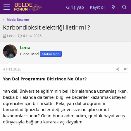
Giriş yap
Kayıt ol
Moda Tasarım
Karbondioksit elektriği iletir mi ?
K
B
Lena
4 Haz 2026
o
a
n
ş
Lena
u
l
Global Mod
Global Mod
y
a
u
n
b
g
4 Haz 2026
#1
a
ı
ş
ç
Yan Dal Programını Bitirince Ne Olur?
l
t
a
a
Yan dal, üniversite eğitiminin belli bir alanında uzmanlaşırken,
t
r
başka bir alanda da temel bilgi ve beceriler kazanmak isteyen
a
i
öğrenciler için bir fırsattır. Peki, yan dal programını
n
h
tamamladığınızda neler değişir ve size ne gibi somut
i
kazanımlar sunar? Gelin bunu adım adım, günlük hayat ve iş
dünyasıyla bağlantı kurarak açıklayalım.