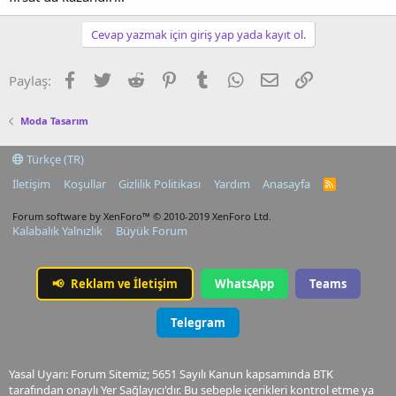
Cevap yazmak için giriş yap yada kayıt ol.
Facebook
Twitter
Reddit
Pinterest
Tumblr
WhatsApp
E-posta
Link
Paylaş:
Moda Tasarım
Türkçe (TR)
İletişim
Koşullar
Gizlilik Politikası
Yardım
Anasayfa
R
S
S
Forum software by XenForo™
© 2010-2019 XenForo Ltd.
Kalabalık Yalnızlık
Büyük Forum
📢
Reklam ve İletişim
WhatsApp
Teams
Telegram
Yasal Uyarı: Forum Sitemiz; 5651 Sayılı Kanun kapsamında BTK
tarafından onaylı Yer Sağlayıcı'dır. Bu sebeple içerikleri kontrol etme ya