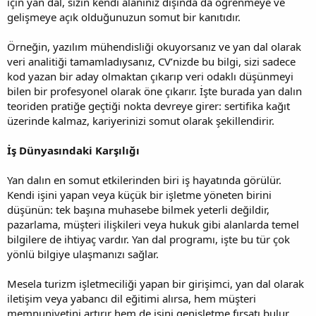
için yan dal, sizin kendi alanınız dışında da öğrenmeye ve
gelişmeye açık olduğunuzun somut bir kanıtıdır.
Örneğin, yazılım mühendisliği okuyorsanız ve yan dal olarak
veri analitiği tamamladıysanız, CV’nizde bu bilgi, sizi sadece
kod yazan bir aday olmaktan çıkarıp veri odaklı düşünmeyi
bilen bir profesyonel olarak öne çıkarır. İşte burada yan dalın
teoriden pratiğe geçtiği nokta devreye girer: sertifika kağıt
üzerinde kalmaz, kariyerinizi somut olarak şekillendirir.
İş Dünyasındaki Karşılığı
Yan dalın en somut etkilerinden biri iş hayatında görülür.
Kendi işini yapan veya küçük bir işletme yöneten birini
düşünün: tek başına muhasebe bilmek yeterli değildir,
pazarlama, müşteri ilişkileri veya hukuk gibi alanlarda temel
bilgilere de ihtiyaç vardır. Yan dal programı, işte bu tür çok
yönlü bilgiye ulaşmanızı sağlar.
Mesela turizm işletmeciliği yapan bir girişimci, yan dal olarak
iletişim veya yabancı dil eğitimi alırsa, hem müşteri
memnuniyetini artırır hem de işini genişletme fırsatı bulur.