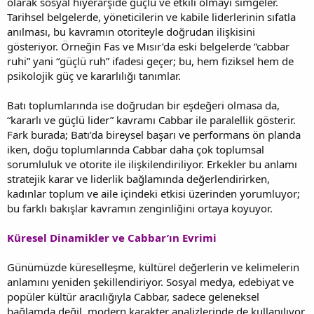
olarak sosyal hiyerarşide güçlü ve etkili olmayı simgeler.
Tarihsel belgelerde, yöneticilerin ve kabile liderlerinin sıfatla
anılması, bu kavramın otoriteyle doğrudan ilişkisini
gösteriyor. Örneğin Fas ve Mısır’da eski belgelerde “cabbar
ruhi” yani “güçlü ruh” ifadesi geçer; bu, hem fiziksel hem de
psikolojik güç ve kararlılığı tanımlar.
Batı toplumlarında ise doğrudan bir eşdeğeri olmasa da,
“kararlı ve güçlü lider” kavramı Cabbar ile paralellik gösterir.
Fark burada; Batı’da bireysel başarı ve performans ön planda
iken, doğu toplumlarında Cabbar daha çok toplumsal
sorumluluk ve otorite ile ilişkilendiriliyor. Erkekler bu anlamı
stratejik karar ve liderlik bağlamında değerlendirirken,
kadınlar toplum ve aile içindeki etkisi üzerinden yorumluyor;
bu farklı bakışlar kavramın zenginliğini ortaya koyuyor.
Küresel Dinamikler ve Cabbar’ın Evrimi
Günümüzde küreselleşme, kültürel değerlerin ve kelimelerin
anlamını yeniden şekillendiriyor. Sosyal medya, edebiyat ve
popüler kültür aracılığıyla Cabbar, sadece geleneksel
bağlamda değil, modern karakter analizlerinde de kullanılıyor.