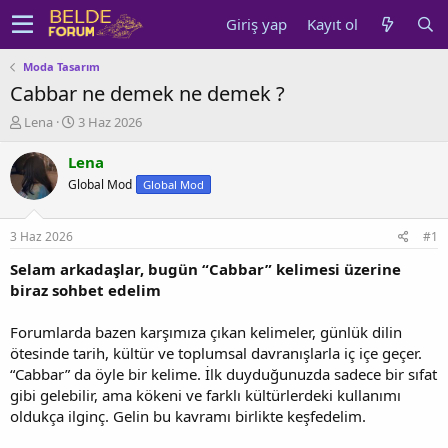
Giriş yap
Kayıt ol
Moda Tasarım
Cabbar ne demek ne demek ?
K
B
Lena
3 Haz 2026
o
a
n
ş
Lena
u
l
Global Mod
Global Mod
y
a
u
n
b
g
3 Haz 2026
#1
a
ı
ş
ç
Selam arkadaşlar, bugün “Cabbar” kelimesi üzerine
l
t
biraz sohbet edelim
a
a
t
r
Forumlarda bazen karşımıza çıkan kelimeler, günlük dilin
a
i
ötesinde tarih, kültür ve toplumsal davranışlarla iç içe geçer.
n
h
“Cabbar” da öyle bir kelime. İlk duyduğunuzda sadece bir sıfat
i
gibi gelebilir, ama kökeni ve farklı kültürlerdeki kullanımı
oldukça ilginç. Gelin bu kavramı birlikte keşfedelim.