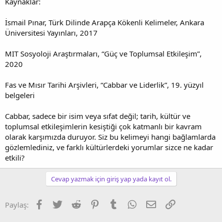
Kaynaklar:
İsmail Pınar, Türk Dilinde Arapça Kökenli Kelimeler, Ankara
Üniversitesi Yayınları, 2017
MIT Sosyoloji Araştırmaları, “Güç ve Toplumsal Etkileşim”,
2020
Fas ve Mısır Tarihi Arşivleri, “Cabbar ve Liderlik”, 19. yüzyıl
belgeleri
Cabbar, sadece bir isim veya sıfat değil; tarih, kültür ve
toplumsal etkileşimlerin kesiştiği çok katmanlı bir kavram
olarak karşımızda duruyor. Siz bu kelimeyi hangi bağlamlarda
gözlemlediniz, ve farklı kültürlerdeki yorumlar sizce ne kadar
etkili?
Cevap yazmak için giriş yap yada kayıt ol.
Facebook
Twitter
Reddit
Pinterest
Tumblr
WhatsApp
E-posta
Link
Paylaş: