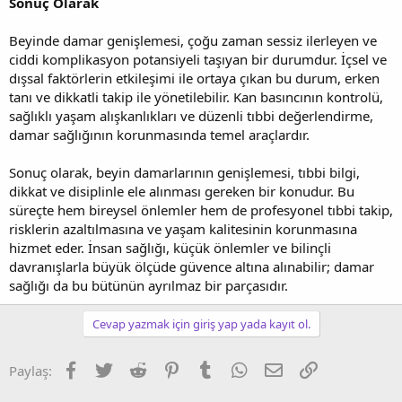
Sonuç Olarak
Beyinde damar genişlemesi, çoğu zaman sessiz ilerleyen ve
ciddi komplikasyon potansiyeli taşıyan bir durumdur. İçsel ve
dışsal faktörlerin etkileşimi ile ortaya çıkan bu durum, erken
tanı ve dikkatli takip ile yönetilebilir. Kan basıncının kontrolü,
sağlıklı yaşam alışkanlıkları ve düzenli tıbbi değerlendirme,
damar sağlığının korunmasında temel araçlardır.
Sonuç olarak, beyin damarlarının genişlemesi, tıbbi bilgi,
dikkat ve disiplinle ele alınması gereken bir konudur. Bu
süreçte hem bireysel önlemler hem de profesyonel tıbbi takip,
risklerin azaltılmasına ve yaşam kalitesinin korunmasına
hizmet eder. İnsan sağlığı, küçük önlemler ve bilinçli
davranışlarla büyük ölçüde güvence altına alınabilir; damar
sağlığı da bu bütünün ayrılmaz bir parçasıdır.
Cevap yazmak için giriş yap yada kayıt ol.
Facebook
Twitter
Reddit
Pinterest
Tumblr
WhatsApp
E-posta
Link
Paylaş: