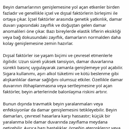
Beyin damarlarının genişlemesine yol açan etkenler birden
fazladır ve genellikle içsel ve dışsal faktörlerin birleşimi ile
ortaya çıkar. İçsel faktörler arasında genetik yatkınlık, damar
duvarı yapısındaki zayıflık ve doğuştan gelen damar
anomalileri öne çıkar. Bazı bireylerde elastik liflerin eksikliği
veya bağ dokusundaki zayıflık, damarların normalden daha
kolay genişlemesine zemin hazırlar.
Dışsal faktörler ise yaşam biçimi ve çevresel etmenlerle
ilgilidir. Uzun süreli yüksek tansiyon, damar duvarlarına
sürekli basınç uygulayarak zamanla genişlemeye yol açabilir.
Sigara kullanımı, aşırı alkol tüketimi ve kötü beslenme gibi
alışkanlıklar damar sağlığını olumsuz etkiler. Özellikle damar
duvarının iltihaplanmasına veya sertleşmesine yol açan
faktörler, beyin arterlerinde balonlaşma riskini artırır.
Bunun dışında travmatik beyin yaralanmaları veya
enfeksiyonlar da damar genişlemesini tetikleyebilir. Beyin
damarları, çevresel hasarlara karşı hassastır; küçük bir
yaralanma bile damar duvarında zayıflama meydana
getirebilir. Ayrıca bazı hastalıklar, örneğin ateroskleroz veya