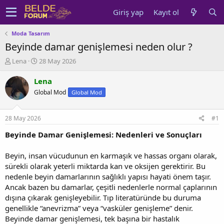
Giriş yap
Kayıt ol
Moda Tasarım
Beyinde damar genişlemesi neden olur ?
K
B
Lena
28 May 2026
o
a
n
ş
Lena
u
l
Global Mod
Global Mod
y
a
u
n
b
g
28 May 2026
#1
a
ı
ş
ç
Beyinde Damar Genişlemesi: Nedenleri ve Sonuçları
l
t
a
a
Beyin, insan vücudunun en karmaşık ve hassas organı olarak,
t
r
sürekli olarak yeterli miktarda kan ve oksijen gerektirir. Bu
a
i
nedenle beyin damarlarının sağlıklı yapısı hayati önem taşır.
n
h
Ancak bazen bu damarlar, çeşitli nedenlerle normal çaplarının
i
dışına çıkarak genişleyebilir. Tıp literatüründe bu duruma
genellikle “anevrizma” veya “vasküler genişleme” denir.
Beyinde damar genişlemesi, tek başına bir hastalık