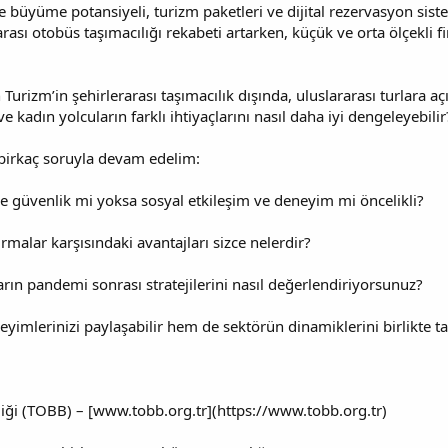
e büyüme potansiyeli, turizm paketleri ve dijital rezervasyon sist
arası otobüs taşımacılığı rekabeti artarken, küçük ve orta ölçekli
 Turizm’in şehirlerarası taşımacılık dışında, uluslararası turlara 
e kadın yolcuların farklı ihtiyaçlarını nasıl daha iyi dengeleyebilir
 birkaç soruyla devam edelim:
ve güvenlik mi yoksa sosyal etkileşim ve deneyim mi öncelikli?
irmalar karşısındaki avantajları sizce nelerdir?
arın pandemi sonrası stratejilerini nasıl değerlendiriyorsunuz?
mlerinizi paylaşabilir hem de sektörün dinamiklerini birlikte tart
liği (TOBB) – [www.tobb.org.tr](https://www.tobb.org.tr)