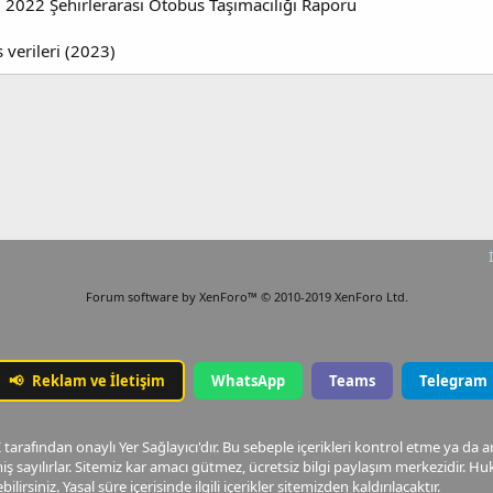
, 2022 Şehirlerarası Otobüs Taşımacılığı Raporu
verileri (2023)
Forum software by XenForo™
© 2010-2019 XenForo Ltd.
📢
Reklam ve İletişim
WhatsApp
Teams
Telegram
arafından onaylı Yer Sağlayıcı'dır. Bu sebeple içerikleri kontrol etme ya da 
ş sayılırlar. Sitemiz kar amacı gütmez, ücretsiz bilgi paylaşım merkezidir.
ilirsiniz. Yasal süre içerisinde ilgili içerikler sitemizden kaldırılacaktır.