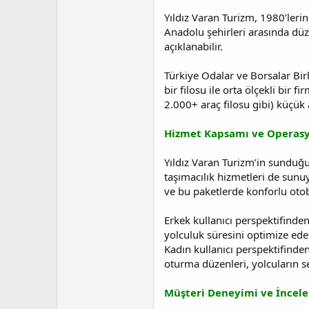
t
r
a
i
Yıldız Varan Turizm, 1980’lerin
n
h
Anadolu şehirleri arasında düze
i
açıklanabilir.
Türkiye Odalar ve Borsalar Birl
bir filosu ile orta ölçekli bir 
2.000+ araç filosu gibi) küçük a
Hizmet Kapsamı ve Operasyo
Yıldız Varan Turizm’in sunduğu h
taşımacılık hizmetleri de sunu
ve bu paketlerde konforlu otob
Erkek kullanıcı perspektifinde
yolculuk süresini optimize ede
Kadın kullanıcı perspektifinden
oturma düzenleri, yolcuların s
Müşteri Deneyimi ve İncele