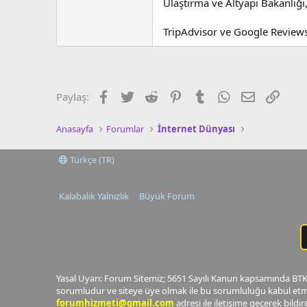
Ulaştırma ve Altyapı Bakanlığı
TripAdvisor ve Google Reviews 
Facebook
Twitter
Reddit
Pinterest
Tumblr
WhatsApp
E-posta
Link
Paylaş:
Anasayfa
Forumlar
İnternet Dünyası
Türkçe (TR)
Kalabalık Yalnızlık
Büyük Forum
Yasal Uyarı: Forum Sitemiz; 5651 Sayılı Kanun kapsamında BTK t
sorumludur ve siteye üye olmak ile bu sorumluluğu kabul etmi
forumhizmeti@gmail.com
adresi ile iletişime geçerek bildireb