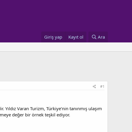
Giriş yap
Kayıt ol
Ara
#1
r. Yıldız Varan Turizm, Türkiye’nin tanınmış ulaşım
meye değer bir örnek teşkil ediyor.