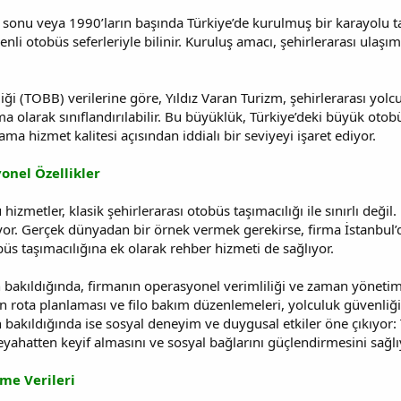
 sonu veya 1990’ların başında Türkiye’de kurulmuş bir karayolu taş
nli otobüs seferleriyle bilinir. Kuruluş amacı, şehirlerarası ulaş
iği (TOBB) verilerine göre, Yıldız Varan Turizm, şehirlerarası yolcu
firma olarak sınıflandırılabilir. Bu büyüklük, Türkiye’deki büyük ot
ma hizmet kalitesi açısından iddialı bir seviyeyi işaret ediyor.
nel Özellikler
izmetler, klasik şehirlerarası otobüs taşımacılığı ile sınırlı değil
yor. Gerçek dünyadan bir örnek vermek gerekirse, firma İstanbul’
üs taşımacılığına ek olarak rehber hizmeti de sağlıyor.
n bakıldığında, firmanın operasyonel verimliliği ve zaman yönetimi
n rota planlaması ve filo bakım düzenlemeleri, yolculuk güvenliği
 bakıldığında ise sosyal deneyim ve duygusal etkiler öne çıkıyor: 
eyahatten keyif almasını ve sosyal bağlarını güçlendirmesini sağlı
me Verileri