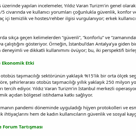
 üzerinde yapılan incelemeler, Yıldız Varan Turizm’in genel olar
/5 civarında ve kullanıcı yorumları çoğunlukla güvenlik, konfor ve
aç içi temizlik ve hostes/rehber ilgisi vurgulanıyor; erkek kullanıcı
arda sıkça geçen kelimelerden “güvenli”, “konforlu” ve “zamanında
aya çalıştığını gösteriyor. Örneğin, İstanbul’dan Antalya’ya gid
eneyimli ve dikkatli kullanımını övüyor; bu, iki perspektifi birleş
e Ekonomik Etki
e otobüs taşımacılığı sektörünün yaklaşık %15’lik bir orta ölçek s
re, şehirlerarası otobüs taşımacılığı yıllık yaklaşık 250 milyon yo
ı tercih ediyor. Yıldız Varan Turizm’in İstanbul merkezli operasyonla
k açıdan bölgesel istihdama katkı sağlıyor.
manın pandemi döneminde uyguladığı hijyen protokolleri ve esnek 
ik ihtiyaçlarını hem de kadın kullanıcıların güvenlik ve sosyal kaygı
e Forum Tartışması