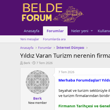
Anasayfa
Forumlar
Neler yeni
Kullanı
Yeni mesajlar
Forumlarda ara
Anasayfa
Forumlar
İnternet Dünyası
Yıldız Varan Turizm nerenin firma
K
B
Berk
7 Tem 2026
o
a
n
ş
7 Tem 2026
u
l
Merhaba Forumdaşlar! Yıldız
y
a
u
n
b
g
Seyahat ve turizm sektörüyle i
a
ı
ve turizm firmalarından biridi
Berk
ş
ç
l
t
New member
Firmanın Tarihçesi ve Genel
a
a