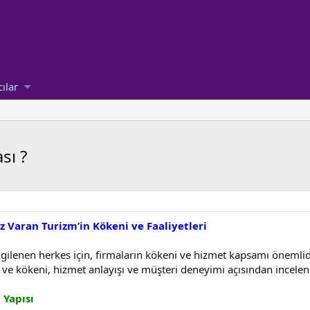
cılar
sı ?
 Varan Turizm’in Kökeni ve Faaliyetleri
lgilenen herkes için, firmaların kökeni ve hizmet kapsamı önemlidi
r ve kökeni, hizmet anlayışı ve müşteri deneyimi açısından incelen
 Yapısı