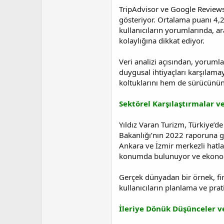
TripAdvisor ve Google Reviews
gösteriyor. Ortalama puanı 4,2
kullanıcıların yorumlarında, ar
kolaylığına dikkat ediyor.
Veri analizi açısından, yoruml
duygusal ihtiyaçları karşılam
koltuklarını hem de sürücünün d
Sektörel Karşılaştırmalar v
Yıldız Varan Turizm, Türkiye’d
Bakanlığı’nın 2022 raporuna gö
Ankara ve İzmir merkezli hatlar
konumda bulunuyor ve ekonomi
Gerçek dünyadan bir örnek, fir
kullanıcıların planlama ve prat
İleriye Dönük Düşünceler v