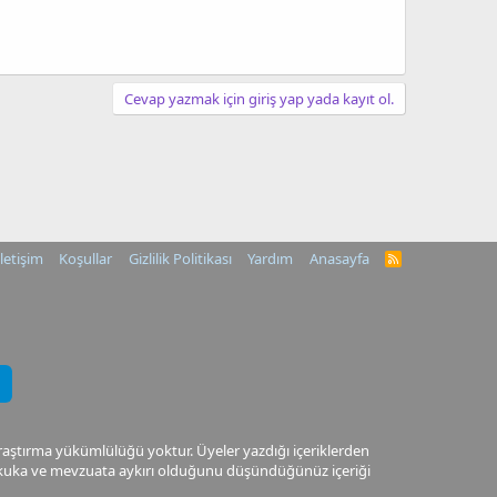
Cevap yazmak için giriş yap yada kayıt ol.
İletişim
Koşullar
Gizlilik Politikası
Yardım
Anasayfa
R
S
S
araştırma yükümlülüğü yoktur. Üyeler yazdığı içeriklerden
 Hukuka ve mevzuata aykırı olduğunu düşündüğünüz içeriği