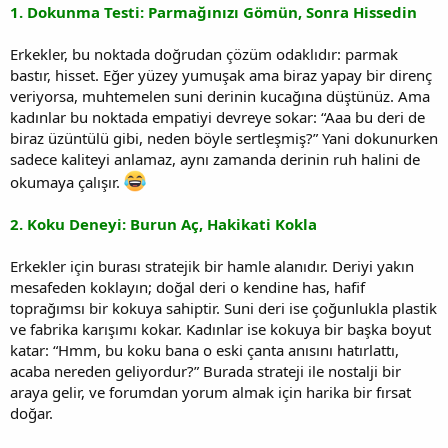
1. Dokunma Testi: Parmağınızı Gömün, Sonra Hissedin
Erkekler, bu noktada doğrudan çözüm odaklıdır: parmak
bastır, hisset. Eğer yüzey yumuşak ama biraz yapay bir direnç
veriyorsa, muhtemelen suni derinin kucağına düştünüz. Ama
kadınlar bu noktada empatiyi devreye sokar: “Aaa bu deri de
biraz üzüntülü gibi, neden böyle sertleşmiş?” Yani dokunurken
sadece kaliteyi anlamaz, aynı zamanda derinin ruh halini de
okumaya çalışır.
2. Koku Deneyi: Burun Aç, Hakikati Kokla
Erkekler için burası stratejik bir hamle alanıdır. Deriyi yakın
mesafeden koklayın; doğal deri o kendine has, hafif
toprağımsı bir kokuya sahiptir. Suni deri ise çoğunlukla plastik
ve fabrika karışımı kokar. Kadınlar ise kokuya bir başka boyut
katar: “Hmm, bu koku bana o eski çanta anısını hatırlattı,
acaba nereden geliyordur?” Burada strateji ile nostalji bir
araya gelir, ve forumdan yorum almak için harika bir fırsat
doğar.