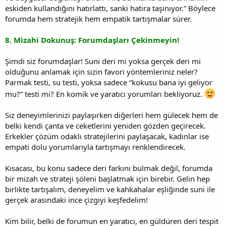
eskiden kullandığını hatırlattı, sanki hatıra taşınıyor.” Böylece
forumda hem stratejik hem empatik tartışmalar sürer.
8. Mizahi Dokunuş: Forumdaşları Çekinmeyin!
Şimdi siz forumdaşlar! Suni deri mi yoksa gerçek deri mi
olduğunu anlamak için sizin favori yöntemleriniz neler?
Parmak testi, su testi, yoksa sadece “kokusu bana iyi geliyor
mu?” testi mi? En komik ve yaratıcı yorumları bekliyoruz.
Siz deneyimlerinizi paylaşırken diğerleri hem gülecek hem de
belki kendi çanta ve ceketlerini yeniden gözden geçirecek.
Erkekler çözüm odaklı stratejilerini paylaşacak, kadınlar ise
empati dolu yorumlarıyla tartışmayı renklendirecek.
Kısacası, bu konu sadece deri farkını bulmak değil, forumda
bir mizah ve strateji şöleni başlatmak için birebir. Gelin hep
birlikte tartışalım, deneyelim ve kahkahalar eşliğinde suni ile
gerçek arasındaki ince çizgiyi keşfedelim!
Kim bilir, belki de forumun en yaratıcı, en güldüren deri tespit