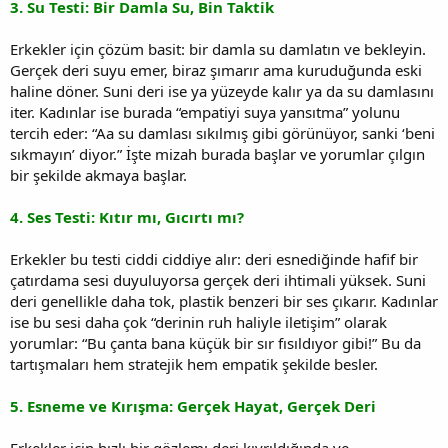
3. Su Testi: Bir Damla Su, Bin Taktik
Erkekler için çözüm basit: bir damla su damlatın ve bekleyin.
Gerçek deri suyu emer, biraz şımarır ama kuruduğunda eski
haline döner. Suni deri ise ya yüzeyde kalır ya da su damlasını
iter. Kadınlar ise burada “empatiyi suya yansıtma” yolunu
tercih eder: “Aa su damlası sıkılmış gibi görünüyor, sanki ‘beni
sıkmayın’ diyor.” İşte mizah burada başlar ve yorumlar çılgın
bir şekilde akmaya başlar.
4. Ses Testi: Kıtır mı, Gıcırtı mı?
Erkekler bu testi ciddi ciddiye alır: deri esnediğinde hafif bir
çatırdama sesi duyuluyorsa gerçek deri ihtimali yüksek. Suni
deri genellikle daha tok, plastik benzeri bir ses çıkarır. Kadınlar
ise bu sesi daha çok “derinin ruh haliyle iletişim” olarak
yorumlar: “Bu çanta bana küçük bir sır fısıldıyor gibi!” Bu da
tartışmaları hem stratejik hem empatik şekilde besler.
5. Esneme ve Kırışma: Gerçek Hayat, Gerçek Deri
Erkekler için hızlı bir gözlem: deri kıvrıldığında ve