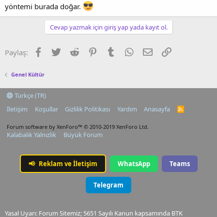
yöntemi burada doğar.
Cevap yazmak için giriş yap yada kayıt ol.
Facebook
Twitter
Reddit
Pinterest
Tumblr
WhatsApp
E-posta
Link
Paylaş:
Genel Kültür
Türkçe (TR)
İletişim
Koşullar
Gizlilik Politikası
Yardım
Anasayfa
R
S
S
Forum software by XenForo™
© 2010-2019 XenForo Ltd.
Kalabalık Yalnızlık
Büyük Forum
📢
Reklam ve İletişim
WhatsApp
Teams
Telegram
Yasal Uyarı: Forum Sitemiz; 5651 Sayılı Kanun kapsamında BTK