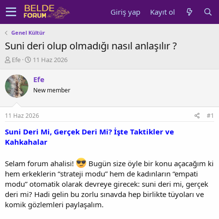
Giriş yap
Kayıt ol
Genel Kültür
Suni deri olup olmadığı nasıl anlaşılır ?
K
B
Efe
11 Haz 2026
o
a
n
ş
Efe
u
l
New member
y
a
u
n
b
g
11 Haz 2026
#1
a
ı
ş
ç
Suni Deri Mi, Gerçek Deri Mi? İşte Taktikler ve
l
t
Kahkahalar
a
a
t
r
Selam forum ahalisi!
Bugün size öyle bir konu açacağım ki
a
i
hem erkeklerin “strateji modu” hem de kadınların “empati
n
h
i
modu” otomatik olarak devreye girecek: suni deri mi, gerçek
deri mi? Hadi gelin bu zorlu sınavda hep birlikte tüyoları ve
komik gözlemleri paylaşalım.