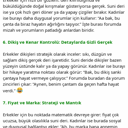
büküldüğünde doğal kırışmalar gösteriyorsa gerçek. Suni deri
ise ya çok hızlı geri döner ya da yapay çizgiler bırakır. Kadınlar
ise burayı daha duygusal yorumlar için kullanır: “Aa bak, bu
çanta da biraz hayatın ağırlığını taşıyor.” İşte burası forumda
mizah ve yorumların patladığı anlardan biridir.
6. Dikiş ve Kenar Kontrolü: Detaylarda Gizli Gerçek
Erkekler dikişleri stratejik olarak inceler: sıkı, düzgün ve
sağlam dikiş gerçek deri işaretidir. Suni deride dikişler bazen
yüzeyin üstünde kalır ya da yapay görünür. Kadınlar ise burayı
bir hikaye yaratma noktası olarak görür: “Bak, bu dikiş sanki
çantaya hayat vermeye çalışıyor.” Forumda buradan da yorum
zincirleri çıkar: “Aynen, benim çantam da geçen hafta hayat
verdi.”
7. Fiyat ve Marka: Strateji ve Mantık
Erkekler için bu noktada matematik devreye girer: fiyat çok
ucuzsa, büyük olasılıkla suni deri. Kadınlar ise burada sosyal
ve duygusal bağlantıyı ekler: “Ah, bu marka bana annemin