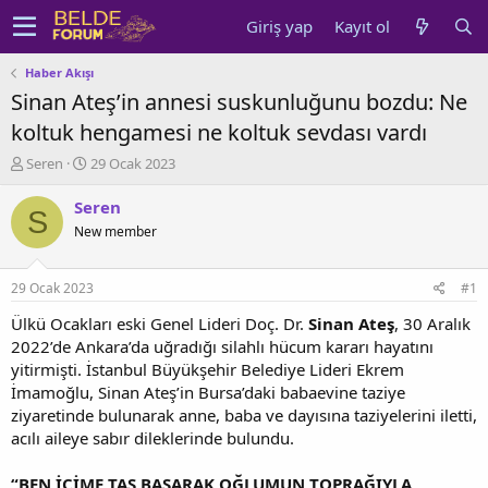
Giriş yap
Kayıt ol
Haber Akışı
Sinan Ateş’in annesi suskunluğunu bozdu: Ne
koltuk hengamesi ne koltuk sevdası vardı
K
B
Seren
29 Ocak 2023
o
a
n
ş
Seren
S
u
l
New member
y
a
u
n
b
g
29 Ocak 2023
#1
a
ı
ş
ç
Ülkü Ocakları eski Genel Lideri Doç. Dr.
Sinan Ateş
, 30 Aralık
l
t
2022’de Ankara’da uğradığı silahlı hücum kararı hayatını
a
a
yitirmişti. İstanbul Büyükşehir Belediye Lideri Ekrem
t
r
İmamoğlu, Sinan Ateş’in Bursa’daki babaevine taziye
a
i
ziyaretinde bulunarak anne, baba ve dayısına taziyelerini iletti,
n
h
acılı aileye sabır dileklerinde bulundu.
i
“BEN İÇİME TAŞ BASARAK OĞLUMUN TOPRAĞIYLA