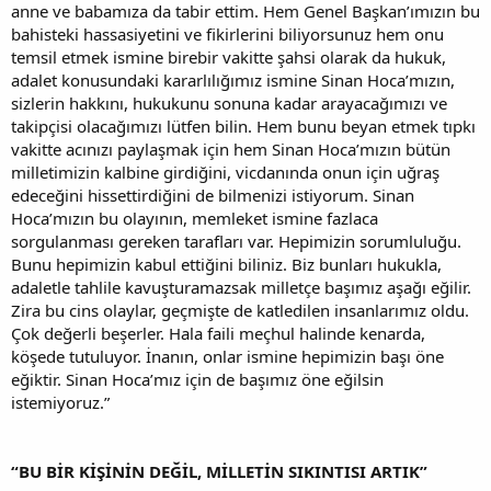
anne ve babamıza da tabir ettim. Hem Genel Başkan’ımızın bu
bahisteki hassasiyetini ve fikirlerini biliyorsunuz hem onu
temsil etmek ismine birebir vakitte şahsi olarak da hukuk,
adalet konusundaki kararlılığımız ismine Sinan Hoca’mızın,
sizlerin hakkını, hukukunu sonuna kadar arayacağımızı ve
takipçisi olacağımızı lütfen bilin. Hem bunu beyan etmek tıpkı
vakitte acınızı paylaşmak için hem Sinan Hoca’mızın bütün
milletimizin kalbine girdiğini, vicdanında onun için uğraş
edeceğini hissettirdiğini de bilmenizi istiyorum. Sinan
Hoca’mızın bu olayının, memleket ismine fazlaca
sorgulanması gereken tarafları var. Hepimizin sorumluluğu.
Bunu hepimizin kabul ettiğini biliniz. Biz bunları hukukla,
adaletle tahlile kavuşturamazsak milletçe başımız aşağı eğilir.
Zira bu cins olaylar, geçmişte de katledilen insanlarımız oldu.
Çok değerli beşerler. Hala faili meçhul halinde kenarda,
köşede tutuluyor. İnanın, onlar ismine hepimizin başı öne
eğiktir. Sinan Hoca’mız için de başımız öne eğilsin
istemiyoruz.”
“BU BİR KİŞİNİN DEĞİL, MİLLETİN SIKINTISI ARTIK”