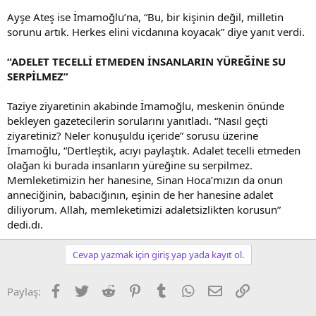
Ayşe Ateş ise İmamoğlu’na, “Bu, bir kişinin değil, milletin
sorunu artık. Herkes elini vicdanına koyacak” diye yanıt verdi.
“ADELET TECELLİ ETMEDEN İNSANLARIN YÜREĞİNE SU
SERPİLMEZ”
Taziye ziyaretinin akabinde İmamoğlu, meskenin önünde
bekleyen gazetecilerin sorularını yanıtladı. “Nasıl geçti
ziyaretiniz? Neler konuşuldu içeride” sorusu üzerine
İmamoğlu, “Dertleştik, acıyı paylaştık. Adalet tecelli etmeden
olağan ki burada insanların yüreğine su serpilmez.
Memleketimizin her hanesine, Sinan Hoca’mızın da onun
anneciğinin, babacığının, eşinin de her hanesine adalet
diliyorum. Allah, memleketimizi adaletsizlikten korusun”
dedi.dı.
Cevap yazmak için giriş yap yada kayıt ol.
Facebook
Twitter
Reddit
Pinterest
Tumblr
WhatsApp
E-posta
Link
Paylaş: