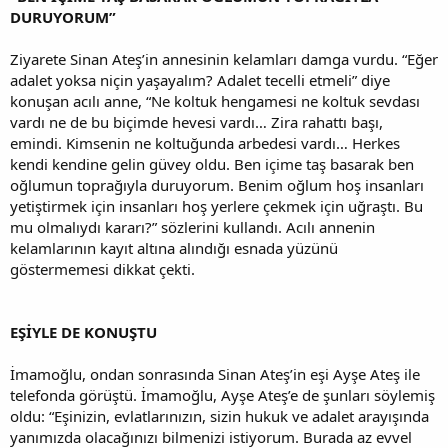
DURUYORUM”
Ziyarete Sinan Ateş’in annesinin kelamları damga vurdu. “Eğer
adalet yoksa niçin yaşayalım? Adalet tecelli etmeli” diye
konuşan acılı anne, “Ne koltuk hengamesi ne koltuk sevdası
vardı ne de bu biçimde hevesi vardı… Zira rahattı başı,
emindi. Kimsenin ne koltuğunda arbedesi vardı… Herkes
kendi kendine gelin güvey oldu. Ben içime taş basarak ben
oğlumun toprağıyla duruyorum. Benim oğlum hoş insanları
yetiştirmek için insanları hoş yerlere çekmek için uğraştı. Bu
mu olmalıydı kararı?” sözlerini kullandı. Acılı annenin
kelamlarının kayıt altına alındığı esnada yüzünü
göstermemesi dikkat çekti.
EŞİYLE DE KONUŞTU
İmamoğlu, ondan sonrasında Sinan Ateş’in eşi Ayşe Ateş ile
telefonda görüştü. İmamoğlu, Ayşe Ateş’e de şunları söylemiş
oldu: “Eşinizin, evlatlarınızın, sizin hukuk ve adalet arayışında
yanımızda olacağınızı bilmenizi istiyorum. Burada az evvel