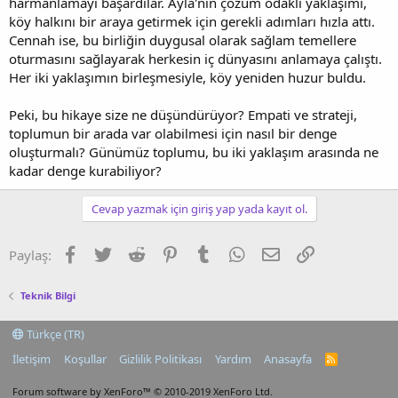
harmanlamayı başardılar. Ayla'nın çözüm odaklı yaklaşımı,
köy halkını bir araya getirmek için gerekli adımları hızla attı.
Cennah ise, bu birliğin duygusal olarak sağlam temellere
oturmasını sağlayarak herkesin iç dünyasını anlamaya çalıştı.
Her iki yaklaşımın birleşmesiyle, köy yeniden huzur buldu.
Peki, bu hikaye size ne düşündürüyor? Empati ve strateji,
toplumun bir arada var olabilmesi için nasıl bir denge
oluşturmalı? Günümüz toplumu, bu iki yaklaşım arasında ne
kadar denge kurabiliyor?
Cevap yazmak için giriş yap yada kayıt ol.
Facebook
Twitter
Reddit
Pinterest
Tumblr
WhatsApp
E-posta
Link
Paylaş:
Teknik Bilgi
Türkçe (TR)
İletişim
Koşullar
Gizlilik Politikası
Yardım
Anasayfa
R
S
S
Forum software by XenForo™
© 2010-2019 XenForo Ltd.