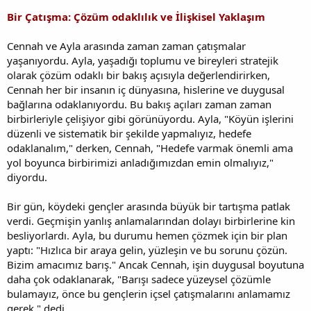
Bir Çatışma: Çözüm odaklılık ve İlişkisel Yaklaşım
Cennah ve Ayla arasında zaman zaman çatışmalar
yaşanıyordu. Ayla, yaşadığı toplumu ve bireyleri stratejik
olarak çözüm odaklı bir bakış açısıyla değerlendirirken,
Cennah her bir insanın iç dünyasına, hislerine ve duygusal
bağlarına odaklanıyordu. Bu bakış açıları zaman zaman
birbirleriyle çelişiyor gibi görünüyordu. Ayla, "Köyün işlerini
düzenli ve sistematik bir şekilde yapmalıyız, hedefe
odaklanalım," derken, Cennah, "Hedefe varmak önemli ama
yol boyunca birbirimizi anladığımızdan emin olmalıyız,"
diyordu.
Bir gün, köydeki gençler arasında büyük bir tartışma patlak
verdi. Geçmişin yanlış anlamalarından dolayı birbirlerine kin
besliyorlardı. Ayla, bu durumu hemen çözmek için bir plan
yaptı: "Hızlıca bir araya gelin, yüzleşin ve bu sorunu çözün.
Bizim amacımız barış." Ancak Cennah, işin duygusal boyutuna
daha çok odaklanarak, "Barışı sadece yüzeysel çözümle
bulamayız, önce bu gençlerin içsel çatışmalarını anlamamız
gerek," dedi.