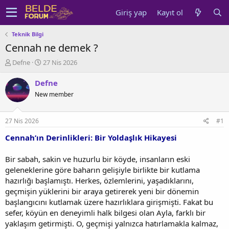
Giriş yap
Kayıt ol
Teknik Bilgi
Cennah ne demek ?
K
B
Defne
27 Nis 2026
o
a
n
ş
Defne
u
l
New member
y
a
u
n
b
g
27 Nis 2026
#1
a
ı
ş
ç
Cennah’ın Derinlikleri: Bir Yoldaşlık Hikayesi
l
t
a
a
Bir sabah, sakin ve huzurlu bir köyde, insanların eski
t
r
geleneklerine göre baharın gelişiyle birlikte bir kutlama
a
i
hazırlığı başlamıştı. Herkes, özlemlerini, yaşadıklarını,
n
h
geçmişin yüklerini bir araya getirerek yeni bir dönemin
i
başlangıcını kutlamak üzere hazırlıklara girişmişti. Fakat bu
sefer, köyün en deneyimli halk bilgesi olan Ayla, farklı bir
yaklaşım getirmişti. O, geçmişi yalnızca hatırlamakla kalmaz,