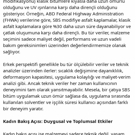
modifikasyonu) klasik bitümlere kıyasla daha uzun ömürlü
olduğunu ve UV ışınlarına karşı daha dirençli olduğunu
gösteriyor. Örneğin, ABD Federal Highway Administration
(FHWA) verilerine göre, SBS modifiye asfalt kaplamalar, klasik
asfalt kaplamalara göre %30 daha uzun süre dayanabiliyor ve
çatlak oluşumuna karşı daha dirençli. Bu tür veriler, malzeme
seçimini sadece maliyet değil, performans ve uzun vadeli
bakım gereksinimleri üzerinden değerlendirmemize olanak
sağlıyor.
Erkek perspektifi genellikle bu tür ölçülebilir veriler ve teknik
analizler üzerinden ilerler: sıcaklık değişimine dayanıklılık,
deformasyon kapasitesi, uygulama kolaylığı ve maliyet-verim
analizi gibi. Ancak teknik veriler her zaman kullanıcının
deneyimini tam olarak yansıtmayabilir. Mesela, bir çatıya SBS
bitüm uygulamak uzun ömür sağlasa da, uygulama sırasında
kullanılan solventler ve işçilik süresi kullanıcı açısından farklı
bir deneyim yaratır.
Kadın Bakış Açısı: Duygusal ve Toplumsal Etkiler
Kadın bakış açısı ise malzemeyi sadece teknik değil, yaşam