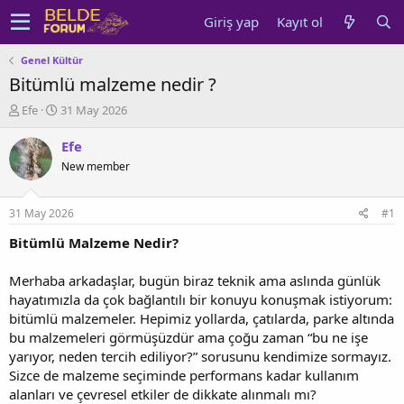
Giriş yap
Kayıt ol
Genel Kültür
Bitümlü malzeme nedir ?
K
B
Efe
31 May 2026
o
a
n
ş
Efe
u
l
New member
y
a
u
n
b
g
31 May 2026
#1
a
ı
ş
ç
Bitümlü Malzeme Nedir?
l
t
a
a
Merhaba arkadaşlar, bugün biraz teknik ama aslında günlük
t
r
hayatımızla da çok bağlantılı bir konuyu konuşmak istiyorum:
a
i
bitümlü malzemeler. Hepimiz yollarda, çatılarda, parke altında
n
h
bu malzemeleri görmüşüzdür ama çoğu zaman “bu ne işe
i
yarıyor, neden tercih ediliyor?” sorusunu kendimize sormayız.
Sizce de malzeme seçiminde performans kadar kullanım
alanları ve çevresel etkiler de dikkate alınmalı mı?