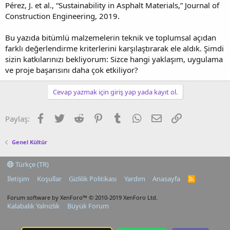
Pérez, J. et al., “Sustainability in Asphalt Materials,” Journal of
Construction Engineering, 2019.
Bu yazıda bitümlü malzemelerin teknik ve toplumsal açıdan
farklı değerlendirme kriterlerini karşılaştırarak ele aldık. Şimdi
sizin katkılarınızı bekliyorum: Sizce hangi yaklaşım, uygulama
ve proje başarısını daha çok etkiliyor?
Cevap yazmak için giriş yap yada kayıt ol.
Facebook
Twitter
Reddit
Pinterest
Tumblr
WhatsApp
E-posta
Link
Paylaş:
Genel Kültür
Türkçe (TR)
İletişim
Koşullar
Gizlilik Politikası
Yardım
Anasayfa
R
S
S
Forum software by XenForo™
© 2010-2019 XenForo Ltd.
Kalabalık Yalnızlık
Büyük Forum