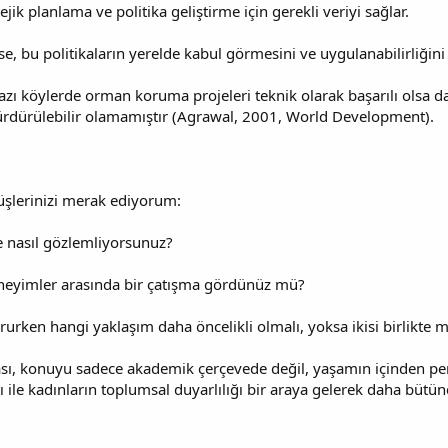
ejik planlama ve politika geliştirme için gerekli veriyi sağlar.
e, bu politikaların yerelde kabul görmesini ve uygulanabilirliğini 
zı köylerde orman koruma projeleri teknik olarak başarılı olsa da,
ürdürülebilir olamamıştır (Agrawal, 2001, World Development).
şlerinizi merak ediyorum:
de nasıl gözlemliyorsunuz?
deneyimler arasında bir çatışma gördünüz mü?
rurken hangi yaklaşım daha öncelikli olmalı, yoksa ikisi birlikte 
sı, konuyu sadece akademik çerçevede değil, yaşamın içinden persp
ı ile kadınların toplumsal duyarlılığı bir araya gelerek daha bütün