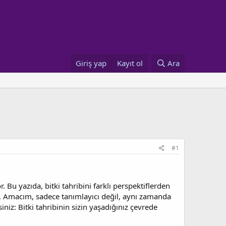
Giriş yap
Kayıt ol
Ara
#1
. Bu yazıda, bitki tahribini farklı perspektiflerden
rum. Amacım, sadece tanımlayıcı değil, aynı zamanda
niz: Bitki tahribinin sizin yaşadığınız çevrede