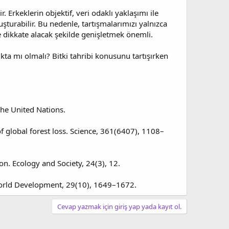
 Erkeklerin objektif, veri odaklı yaklaşımı ile
şturabilir. Bu nedenle, tartışmalarımızı yalnızca
de dikkate alacak şekilde genişletmek önemli.
ıkta mı olmalı? Bitki tahribi konusunu tartışırken
he United Nations.
s of global forest loss. Science, 361(6407), 1108–
on. Ecology and Society, 24(3), 12.
World Development, 29(10), 1649–1672.
Cevap yazmak için giriş yap yada kayıt ol.