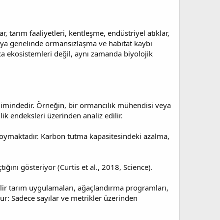
, tarım faaliyetleri, kentleşme, endüstriyel atıklar,
ünya genelinde ormansızlaşma ve habitat kaybı
ca ekosistemleri değil, aynı zamanda biyolojik
ilimindedir. Örneğin, bir ormancılık mühendisi veya
ilik endeksleri üzerinden analiz edilir.
 koymaktadır. Karbon tutma kapasitesindeki azalma,
ğını gösteriyor (Curtis et al., 2018, Science).
bilir tarım uygulamaları, ağaçlandırma programları,
dur: Sadece sayılar ve metrikler üzerinden