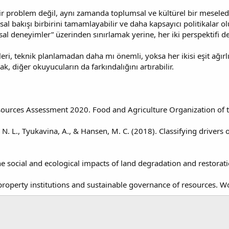
bir problem değil, aynı zamanda toplumsal ve kültürel bir meseledir.
l bakışı birbirini tamamlayabilir ve daha kapsayıcı politikalar olu
msal deneyimler” üzerinden sınırlamak yerine, her iki perspektifi 
leri, teknik planlamadan daha mı önemli, yoksa her ikisi eşit ağırl
, diğer okuyucuların da farkındalığını artırabilir.
sources Assessment 2020. Food and Agriculture Organization of t
is, N. L., Tyukavina, A., & Hansen, M. C. (2018). Classifying driver
The social and ecological impacts of land degradation and restorati
roperty institutions and sustainable governance of resources. 