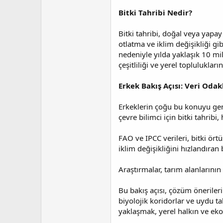
t
r
a
i
Bitki Tahribi Nedir?
n
h
i
Bitki tahribi, doğal veya yapay
otlatma ve iklim değişikliği 
nedeniyle yılda yaklaşık 10 mi
çeşitliliği ve yerel topluluklar
Erkek Bakış Açısı: Veri Odak
Erkeklerin çoğu bu konuyu gene
çevre bilimci için bitki tahribi
FAO ve IPCC verileri, bitki ö
iklim değişikliğini hızlandıran 
Araştırmalar, tarım alanlarının
Bu bakış açısı, çözüm önerileri
biyolojik koridorlar ve uydu ta
yaklaşmak, yerel halkın ve ek