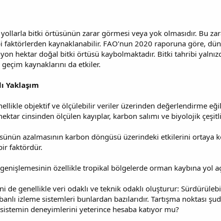
 yollarla bitki örtüsünün zarar görmesi veya yok olmasıdır. Bu zarar
gibi faktörlerden kaynaklanabilir. FAO’nun 2020 raporuna göre, d
lyon hektar doğal bitki örtüsü kaybolmaktadır. Bitki tahribi yalnız
ın geçim kaynaklarını da etkiler.
lı Yaklaşım
llikle objektif ve ölçülebilir veriler üzerinden değerlendirme eğ
, hektar cinsinden ölçülen kayıplar, karbon salımı ve biyolojik çeşitl
rtüsünün azalmasının karbon döngüsü üzerindeki etkilerini ortaya
bir faktördür.
 genişlemesinin özellikle tropikal bölgelerde orman kaybına yol açtı
ni de genellikle veri odaklı ve teknik odaklı oluşturur: Sürdürüle
banlı izleme sistemleri bunlardan bazılarıdır. Tartışma noktası şu
osistemin deneyimlerini yeterince hesaba katıyor mu?