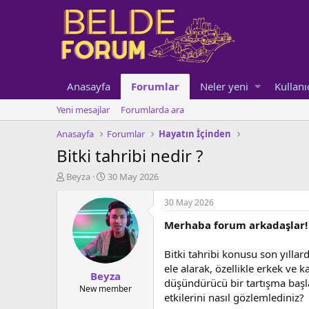
Anasayfa
Forumlar
Neler yeni
Kullanı
Yeni mesajlar
Forumlarda ara
Anasayfa
Forumlar
Hayatın İçinden
Bitki tahribi nedir ?
K
B
Beyza
30 May 2026
o
a
n
ş
30 May 2026
u
l
Merhaba forum arkadaşlar!
y
a
u
n
b
g
Bitki tahribi konusu son yıllard
a
ı
ele alarak, özellikle erkek ve 
Beyza
ş
ç
düşündürücü bir tartışma başlat
l
t
New member
etkilerini nasıl gözlemlediniz?
a
a