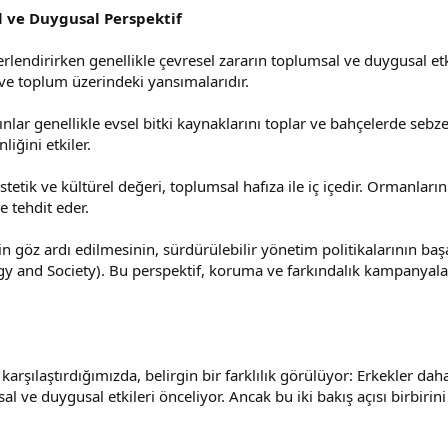
l ve Duygusal Perspektif
ğerlendirirken genellikle çevresel zararın toplumsal ve duygusal et
 ve toplum üzerindeki yansımalarıdır.
nlar genellikle evsel bitki kaynaklarını toplar ve bahçelerde sebz
iğini etkiler.
stetik ve kültürel değeri, toplumsal hafıza ile iç içedir. Ormanları
e tehdit eder.
in göz ardı edilmesinin, sürdürülebilir yönetim politikalarının ba
ogy and Society). Bu perspektif, koruma ve farkındalık kampanyal
karşılaştırdığımızda, belirgin bir farklılık görülüyor: Erkekler daha
l ve duygusal etkileri önceliyor. Ancak bu iki bakış açısı birbirini