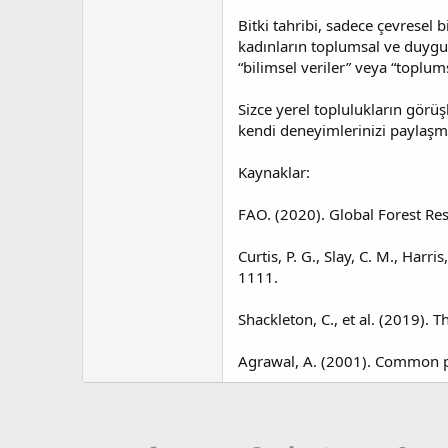
Bitki tahribi, sadece çevresel 
kadınların toplumsal ve duygusa
“bilimsel veriler” veya “toplu
Sizce yerel toplulukların görüş
kendi deneyimlerinizi paylaşmak
Kaynaklar:
FAO. (2020). Global Forest Re
Curtis, P. G., Slay, C. M., Harr
1111.
Shackleton, C., et al. (2019). 
Agrawal, A. (2001). Common p