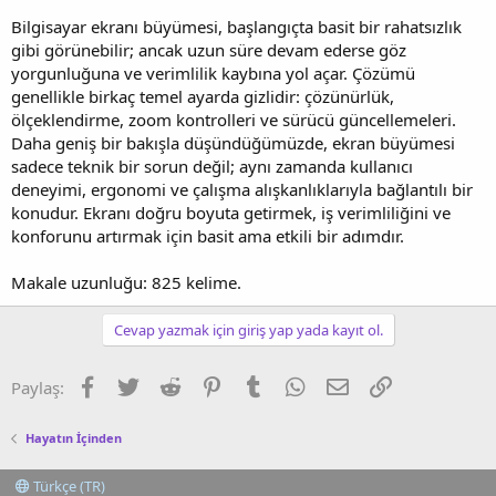
Bilgisayar ekranı büyümesi, başlangıçta basit bir rahatsızlık
gibi görünebilir; ancak uzun süre devam ederse göz
yorgunluğuna ve verimlilik kaybına yol açar. Çözümü
genellikle birkaç temel ayarda gizlidir: çözünürlük,
ölçeklendirme, zoom kontrolleri ve sürücü güncellemeleri.
Daha geniş bir bakışla düşündüğümüzde, ekran büyümesi
sadece teknik bir sorun değil; aynı zamanda kullanıcı
deneyimi, ergonomi ve çalışma alışkanlıklarıyla bağlantılı bir
konudur. Ekranı doğru boyuta getirmek, iş verimliliğini ve
konforunu artırmak için basit ama etkili bir adımdır.
Makale uzunluğu: 825 kelime.
Cevap yazmak için giriş yap yada kayıt ol.
Facebook
Twitter
Reddit
Pinterest
Tumblr
WhatsApp
E-posta
Link
Paylaş:
Hayatın İçinden
Türkçe (TR)