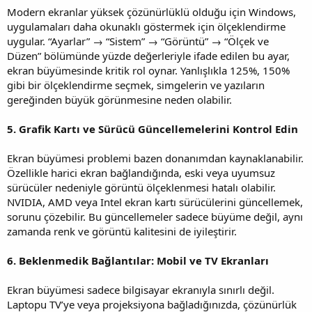
Modern ekranlar yüksek çözünürlüklü olduğu için Windows,
uygulamaları daha okunaklı göstermek için ölçeklendirme
uygular. “Ayarlar” → “Sistem” → “Görüntü” → “Ölçek ve
Düzen” bölümünde yüzde değerleriyle ifade edilen bu ayar,
ekran büyümesinde kritik rol oynar. Yanlışlıkla 125%, 150%
gibi bir ölçeklendirme seçmek, simgelerin ve yazıların
gereğinden büyük görünmesine neden olabilir.
5. Grafik Kartı ve Sürücü Güncellemelerini Kontrol Edin
Ekran büyümesi problemi bazen donanımdan kaynaklanabilir.
Özellikle harici ekran bağlandığında, eski veya uyumsuz
sürücüler nedeniyle görüntü ölçeklenmesi hatalı olabilir.
NVIDIA, AMD veya Intel ekran kartı sürücülerini güncellemek,
sorunu çözebilir. Bu güncellemeler sadece büyüme değil, aynı
zamanda renk ve görüntü kalitesini de iyileştirir.
6. Beklenmedik Bağlantılar: Mobil ve TV Ekranları
Ekran büyümesi sadece bilgisayar ekranıyla sınırlı değil.
Laptopu TV’ye veya projeksiyona bağladığınızda, çözünürlük