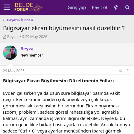
Giriş yap
Kayıt ol
Hayatın İçinden
Bilgisayar ekran büyümesini nasıl düzeltilir ?
K
B
Beyza
29 May 2026
o
a
n
ş
Beyza
u
l
New member
y
a
u
n
b
g
29 May 2026
#1
a
ı
ş
ç
Bilgisayar Ekran Büyümesini Düzeltmenin Yolları
l
t
a
a
Evden çalışırken ya da uzun süre bilgisayar başında vakit
t
r
geçirirken, ekranın aniden çok büyük veya çok küçük
a
i
görünmesi sık karşılaşılan bir sorundur. Ekran büyümesi
n
h
(zoom) problemi, sadece görsel rahatsızlığa yol açmakla
i
kalmaz, aynı zamanda iş verimliliğini de etkiler. Neyse ki bu
durum genellikle birkaç basit ayarla çözülebilir. Ancak konuyu
sadece “Ctrl + 0” veya ayarlar menüsünden ibaret görmek,