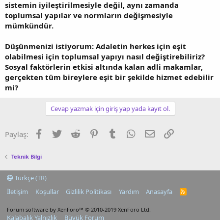
sistemin iyileştirilmesiyle değil, aynı zamanda
toplumsal yapılar ve normların değişmesiyle
mümkündür.
Düşünmenizi istiyorum: Adaletin herkes için eşit
olabilmesi için toplumsal yapıyı nasıl değiştirebiliriz?
Sosyal faktörlerin etkisi altında kalan adli makamlar,
gerçekten tüm bireylere eşit bir şekilde hizmet edebilir
mi?
Cevap yazmak için giriş yap yada kayıt ol.
Facebook
Twitter
Reddit
Pinterest
Tumblr
WhatsApp
E-posta
Link
Paylaş:
Teknik Bilgi
Türkçe (TR)
İletişim
Koşullar
Gizlilik Politikası
Yardım
Anasayfa
R
S
S
Forum software by XenForo™
© 2010-2019 XenForo Ltd.
Kalabalık Yalnızlık
Büyük Forum