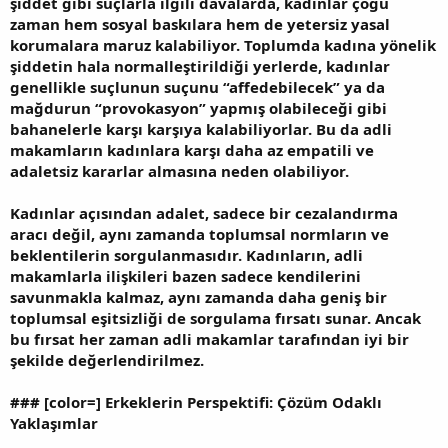
şiddet gibi suçlarla ilgili davalarda, kadınlar çoğu
zaman hem sosyal baskılara hem de yetersiz yasal
korumalara maruz kalabiliyor. Toplumda kadına yönelik
şiddetin hala normalleştirildiği yerlerde, kadınlar
genellikle suçlunun suçunu “affedebilecek” ya da
mağdurun “provokasyon” yapmış olabileceği gibi
bahanelerle karşı karşıya kalabiliyorlar. Bu da adli
makamların kadınlara karşı daha az empatili ve
adaletsiz kararlar almasına neden olabiliyor.
Kadınlar açısından adalet, sadece bir cezalandırma
aracı değil, aynı zamanda toplumsal normların ve
beklentilerin sorgulanmasıdır. Kadınların, adli
makamlarla ilişkileri bazen sadece kendilerini
savunmakla kalmaz, aynı zamanda daha geniş bir
toplumsal eşitsizliği de sorgulama fırsatı sunar. Ancak
bu fırsat her zaman adli makamlar tarafından iyi bir
şekilde değerlendirilmez.
###
[color=] Erkeklerin Perspektifi: Çözüm Odaklı
Yaklaşımlar