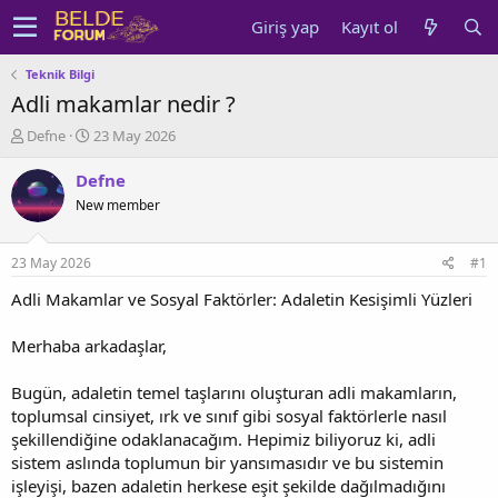
Giriş yap
Kayıt ol
Teknik Bilgi
Adli makamlar nedir ?
K
B
Defne
23 May 2026
o
a
n
ş
Defne
u
l
New member
y
a
u
n
b
g
23 May 2026
#1
a
ı
ş
ç
Adli Makamlar ve Sosyal Faktörler: Adaletin Kesişimli Yüzleri
l
t
a
a
Merhaba arkadaşlar,
t
r
a
i
Bugün, adaletin temel taşlarını oluşturan adli makamların,
n
h
toplumsal cinsiyet, ırk ve sınıf gibi sosyal faktörlerle nasıl
i
şekillendiğine odaklanacağım. Hepimiz biliyoruz ki, adli
sistem aslında toplumun bir yansımasıdır ve bu sistemin
işleyişi, bazen adaletin herkese eşit şekilde dağılmadığını