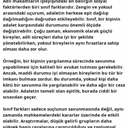
Adli makamların işleyişindeki en belirgin sosyal
faktörlerden biri sınıf farklarıdır. Zengin ve yoksul
arasındaki uçurum, adaletin herkese eşit dağılıp
dağılmadığını doğrudan etkileyebilir. Sınıf, bir kişinin
adalet karşısındaki durumunu önemli ölçüde
değiştirebilir. Çoğu zaman, ekonomik olarak güçlü
bireyler, adli süreçleri daha iyi bir şekilde
yönetebilirken, yoksul bireylerin aynı fırsatlara sahip
olması daha zor olur.
Örneğin, bir kişinin yargılanma sürecinde savunma
yapabilmesi için kaliteli bir avukat tutması gerekebilir.
Ancak, maddi durumu iyi olmayan bireylerin bu tür bir
imkanı bulması zordur. Bu durumda, yoksul kişi daha
kötü bir savunma ile yargılanabilir ve daha ağır bir ceza
alabilir. Adaletin temeli olan eşitlik, burada ciddi bir
sınavdan geçer.
Sınıf farkları sadece suçlunun savunmasında değil, aynı
zamanda mahkemelerdeki kararlar üzerinde de etkili
olabilir. Araştırmalar, düşük gelirli grupların daha
yüksek hapis cezalarına çarptırıldığını ve toplumsal