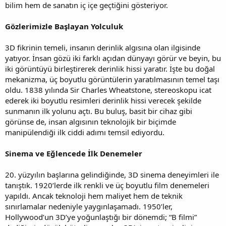
bilim hem de sanatın iç içe geçtiğini gösteriyor.
Gözlerimizle Başlayan Yolculuk
3D fikrinin temeli, insanın derinlik algısına olan ilgisinde
yatıyor. İnsan gözü iki farklı açıdan dünyayı görür ve beyin, bu
iki görüntüyü birleştirerek derinlik hissi yaratır. İşte bu doğal
mekanizma, üç boyutlu görüntülerin yaratılmasının temel taşı
oldu. 1838 yılında Sir Charles Wheatstone, stereoskopu icat
ederek iki boyutlu resimleri derinlik hissi verecek şekilde
sunmanın ilk yolunu açtı. Bu buluş, basit bir cihaz gibi
görünse de, insan algısının teknolojik bir biçimde
manipülendiği ilk ciddi adımı temsil ediyordu.
Sinema ve Eğlencede İlk Denemeler
20. yüzyılın başlarına gelindiğinde, 3D sinema deneyimleri ile
tanıştık. 1920’lerde ilk renkli ve üç boyutlu film denemeleri
yapıldı. Ancak teknoloji hem maliyet hem de teknik
sınırlamalar nedeniyle yaygınlaşamadı. 1950’ler,
Hollywood’un 3D’ye yoğunlaştığı bir dönemdi; “B filmi”