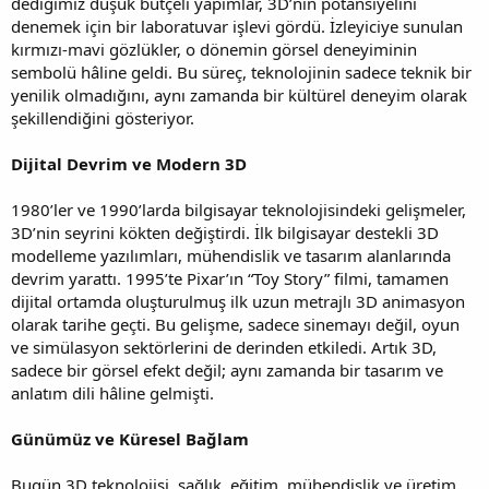
dediğimiz düşük bütçeli yapımlar, 3D’nin potansiyelini
denemek için bir laboratuvar işlevi gördü. İzleyiciye sunulan
kırmızı-mavi gözlükler, o dönemin görsel deneyiminin
sembolü hâline geldi. Bu süreç, teknolojinin sadece teknik bir
yenilik olmadığını, aynı zamanda bir kültürel deneyim olarak
şekillendiğini gösteriyor.
Dijital Devrim ve Modern 3D
1980’ler ve 1990’larda bilgisayar teknolojisindeki gelişmeler,
3D’nin seyrini kökten değiştirdi. İlk bilgisayar destekli 3D
modelleme yazılımları, mühendislik ve tasarım alanlarında
devrim yarattı. 1995’te Pixar’ın “Toy Story” filmi, tamamen
dijital ortamda oluşturulmuş ilk uzun metrajlı 3D animasyon
olarak tarihe geçti. Bu gelişme, sadece sinemayı değil, oyun
ve simülasyon sektörlerini de derinden etkiledi. Artık 3D,
sadece bir görsel efekt değil; aynı zamanda bir tasarım ve
anlatım dili hâline gelmişti.
Günümüz ve Küresel Bağlam
Bugün 3D teknolojisi, sağlık, eğitim, mühendislik ve üretim