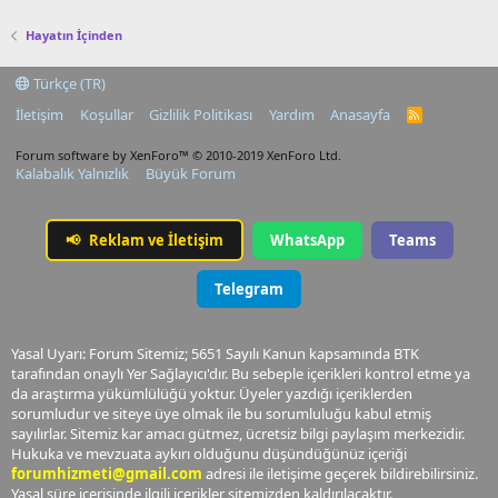
Hayatın İçinden
Türkçe (TR)
İletişim
Koşullar
Gizlilik Politikası
Yardım
Anasayfa
R
S
S
Forum software by XenForo™
© 2010-2019 XenForo Ltd.
Kalabalık Yalnızlık
Büyük Forum
📢
Reklam ve İletişim
WhatsApp
Teams
Telegram
Yasal Uyarı: Forum Sitemiz; 5651 Sayılı Kanun kapsamında BTK
tarafından onaylı Yer Sağlayıcı'dır. Bu sebeple içerikleri kontrol etme ya
da araştırma yükümlülüğü yoktur. Üyeler yazdığı içeriklerden
sorumludur ve siteye üye olmak ile bu sorumluluğu kabul etmiş
sayılırlar. Sitemiz kar amacı gütmez, ücretsiz bilgi paylaşım merkezidir.
Hukuka ve mevzuata aykırı olduğunu düşündüğünüz içeriği
forumhizmeti@gmail.com
adresi ile iletişime geçerek bildirebilirsiniz.
Yasal süre içerisinde ilgili içerikler sitemizden kaldırılacaktır.