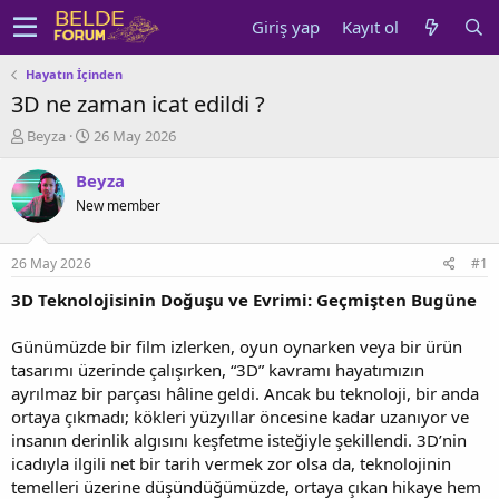
Giriş yap
Kayıt ol
Hayatın İçinden
3D ne zaman icat edildi ?
K
B
Beyza
26 May 2026
o
a
n
ş
Beyza
u
l
New member
y
a
u
n
b
g
26 May 2026
#1
a
ı
ş
ç
3D Teknolojisinin Doğuşu ve Evrimi: Geçmişten Bugüne
l
t
a
a
Günümüzde bir film izlerken, oyun oynarken veya bir ürün
t
r
tasarımı üzerinde çalışırken, “3D” kavramı hayatımızın
a
i
ayrılmaz bir parçası hâline geldi. Ancak bu teknoloji, bir anda
n
h
ortaya çıkmadı; kökleri yüzyıllar öncesine kadar uzanıyor ve
i
insanın derinlik algısını keşfetme isteğiyle şekillendi. 3D’nin
icadıyla ilgili net bir tarih vermek zor olsa da, teknolojinin
temelleri üzerine düşündüğümüzde, ortaya çıkan hikaye hem