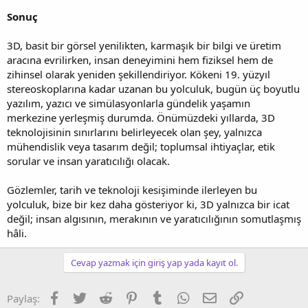
Sonuç
3D, basit bir görsel yenilikten, karmaşık bir bilgi ve üretim
aracına evrilirken, insan deneyimini hem fiziksel hem de
zihinsel olarak yeniden şekillendiriyor. Kökeni 19. yüzyıl
stereoskoplarına kadar uzanan bu yolculuk, bugün üç boyutlu
yazılım, yazıcı ve simülasyonlarla gündelik yaşamın
merkezine yerleşmiş durumda. Önümüzdeki yıllarda, 3D
teknolojisinin sınırlarını belirleyecek olan şey, yalnızca
mühendislik veya tasarım değil; toplumsal ihtiyaçlar, etik
sorular ve insan yaratıcılığı olacak.
Gözlemler, tarih ve teknoloji kesişiminde ilerleyen bu
yolculuk, bize bir kez daha gösteriyor ki, 3D yalnızca bir icat
değil; insan algısının, merakının ve yaratıcılığının somutlaşmış
hâli.
Cevap yazmak için giriş yap yada kayıt ol.
Facebook
Twitter
Reddit
Pinterest
Tumblr
WhatsApp
E-posta
Link
Paylaş: