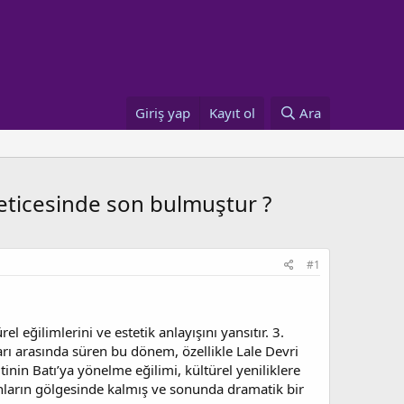
Giriş yap
Kayıt ol
Ara
neticesinde son bulmuştur ?
#1
l eğilimlerini ve estetik anlayışını yansıtır. 3.
rı arasında süren bu dönem, özellikle Lale Devri
tinin Batı’ya yönelme eğilimi, kültürel yeniliklere
unların gölgesinde kalmış ve sonunda dramatik bir