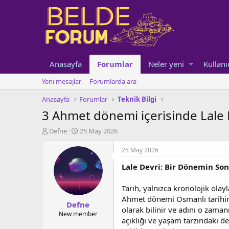
Anasayfa
Forumlar
Neler yeni
Kullanı
Yeni mesajlar
Forumlarda ara
Anasayfa
Forumlar
Teknik Bilgi
3 Ahmet dönemi içerisinde Lale D
K
B
Defne
25 May 2026
o
a
n
ş
25 May 2026
u
l
Lale Devri: Bir Dönemin Son
y
a
u
n
b
g
Tarih, yalnızca kronolojik olayl
a
ı
Ahmet dönemi Osmanlı tarihinde
Defne
ş
ç
olarak bilinir ve adını o zaman
l
t
New member
açıklığı ve yaşam tarzındaki d
a
a