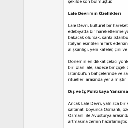
şekilde son bulmuştur.
t
r
a
i
n
h
Lale Devri’nin Özellikleri
i
Lale Devri, kültürel bir hare
edebiyatta bir hareketlenme y
bakacak olursak, sanki İstanbu
İtalyan esintilerini fark eder
alışkanlığı, yeni kafeler, çini 
Dönemin en dikkat çekici yönler
biri olan lale, sadece bir çiçe
İstanbul’un bahçelerinde ve sara
ritüelleri arasında yer almıştır.
Dış ve İç Politikaya Yansıma
Ancak Lale Devri, yalnızca bir
saltanatı boyunca Osmanlı, öze
Osmanlı ile Avusturya arasında
artmasına zemin hazırlamıştır.