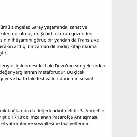
şümü simgeler. Saray yaşamında, sanat ve
kileri görülmüştür. Şehirli okurun gözünden
inin ihtişamını görür, bir yandan da Fransız ve
erakın arttığı bir zaman dilimidir; kitap okuma
tir.
mleriyle ilgilenmesidir. Lale Devri’nin simgelerinden
 değer yargılarının metaforudur. Bu çiçek,
rgiler ve hatta lale festivalleri dönemin sosyal
omik bağlamda da değerlendirilmelidir. 3. Ahmet’in
mıştır. 1718’de imzalanan Pasarofça Antlaşması,
l yatırımlar ve sosyalleşme faaliyetlerinin