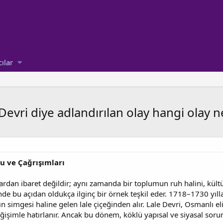
cılar
evri diye adlandırılan olay hangi olay 
u ve Çağrışımları
ardan ibaret değildir; aynı zamanda bir toplumun ruh halini, kültüre
 bu açıdan oldukça ilginç bir örnek teşkil eder. 1718–1730 yılla
ın simgesi haline gelen lale çiçeğinden alır. Lale Devri, Osmanlı eli
eğişimle hatırlanır. Ancak bu dönem, köklü yapısal ve siyasal sor