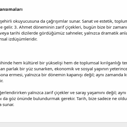
ansımaları
ehirli okuyucusuna da çağrışımlar sunar. Sanat ve estetik, toplum
gelir. 3. Ahmet döneminin zarif çiçekleri, bugün bize bir zamanın 
de veya tarihi dizilerde gördüğümüz sahneler, yalnızca dramatik anl
sal izdüşümleridir.
rihinde hem kültürel bir yükselişi hem de toplumsal kırılganlığı
dan parlak bir yüz sunarken, ekonomik ve sosyal yapının yeterince
sona ermesi, yalnızca bir dönemin kapanışı değil; aynı zamanda kül
r.
erlendirirken yalnızca zarif çiçekler ve saray yaşamını değil; ayn
rını da göz önünde bulundurmak gerekir. Tarih, bize sadece ne ol
a sunar.