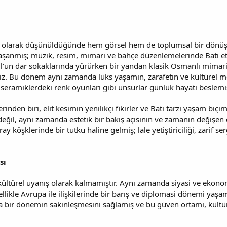
ket olarak düşünüldüğünde hem görsel hem de toplumsal bir dönü
aşanmış; müzik, resim, mimari ve bahçe düzenlemelerinde Batı et
l’un dar sokaklarında yürürken bir yandan klasik Osmanlı mimaris
siniz. Bu dönem aynı zamanda lüks yaşamın, zarafetin ve kültürel m
ve seramiklerdeki renk oyunları gibi unsurlar günlük hayatı beslemiş
inden biri, elit kesimin yenilikçi fikirler ve Batı tarzı yaşam biçi
k değil, aynı zamanda estetik bir bakış açısının ve zamanın değişen
y köşklerinde bir tutku haline gelmiş; lale yetiştiriciliği, zarif se
sı
 kültürel uyanış olarak kalmamıştır. Aynı zamanda siyasi ve ekon
llikle Avrupa ile ilişkilerinde bir barış ve diplomasi dönemi yaşa
 bir dönemin sakinleşmesini sağlamış ve bu güven ortamı, kültüre