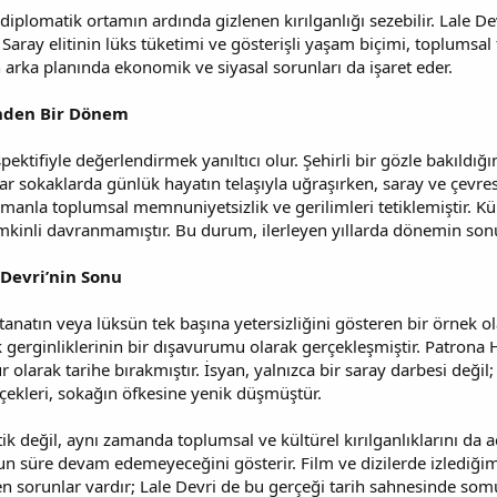
 diplomatik ortamın ardında gizlenen kırılganlığı sezebilir. Lale Dev
 Saray elitinin lüks tüketimi ve gösterişli yaşam biçimi, toplumsal
n arka planında ekonomik ve siyasal sorunları da işaret eder.
ünden Bir Dönem
pektifiyle değerlendirmek yanıltıcı olur. Şehirli bir gözle bakıldığı
 dar sokaklarda günlük hayatın telaşıyla uğraşırken, saray ve çevres
manla toplumsal memnuniyetsizlik ve gerilimleri tetiklemiştir. Kül
mkinli davranmamıştır. Bu durum, ilerleyen yıllarda dönemin son
 Devri’nin Sonu
tanatın veya lüksün tek başına yetersizliğini gösteren bir örnek o
rginliklerinin bir dışavurumu olarak gerçekleşmiştir. Patrona Halil
ür olarak tarihe bırakmıştır. İsyan, yalnızca bir saray darbesi değ
çiçekleri, sokağın öfkesine yenik düşmüştür.
k değil, aynı zamanda toplumsal ve kültürel kırılganlıklarını da aç
n süre devam edemeyeceğini gösterir. Film ve dizilerde izlediğimi
orunlar vardır; Lale Devri de bu gerçeği tarih sahnesinde somut 