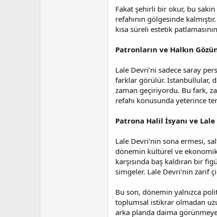
Fakat şehirli bir okur, bu sakin
refahının gölgesinde kalmıştır.
kısa süreli estetik patlamasını
Patronların ve Halkın Göz
Lale Devri’ni sadece saray pers
farklar görülür. İstanbullular,
zaman geçiriyordu. Bu fark, za
refahı konusunda yeterince te
Patrona Halil İsyanı ve Lale
Lale Devri’nin sona ermesi, sal
dönemin kültürel ve ekonomik ge
karşısında baş kaldıran bir fig
simgeler. Lale Devri’nin zarif 
Bu son, dönemin yalnızca politi
toplumsal istikrar olmadan uzu
arka planda daima görünmeyen s