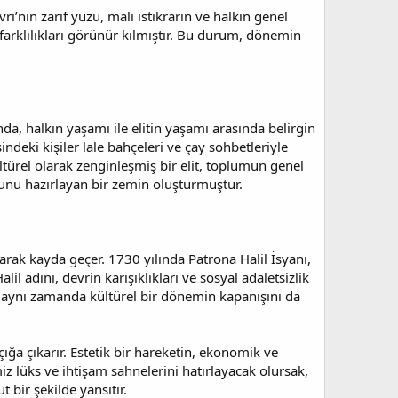
ri’nin zarif yüzü, mali istikrarın ve halkın genel
 farklılıkları görünür kılmıştır. Bu durum, dönemin
nda, halkın yaşamı ile elitin yaşamı arasında belirgin
indeki kişiler lale bahçeleri ve çay sohbetleriyle
türel olarak zenginleşmiş bir elit, toplumun genel
unu hazırlayan bir zemin oluşturmuştur.
larak kayda geçer. 1730 yılında Patrona Halil İsyanı,
 adını, devrin karışıklıkları ve sosyal adaletsizlik
il; aynı zamanda kültürel bir dönemin kapanışını da
ığa çıkarır. Estetik bir hareketin, ekonomik ve
z lüks ve ihtişam sahnelerini hatırlayacak olursak,
bir şekilde yansıtır.