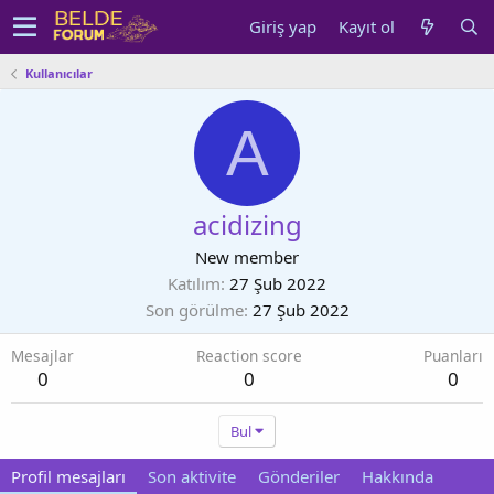
Giriş yap
Kayıt ol
Kullanıcılar
A
acidizing
New member
Katılım
27 Şub 2022
Son görülme
27 Şub 2022
Mesajlar
Reaction score
Puanları
0
0
0
Bul
Profil mesajları
Son aktivite
Gönderiler
Hakkında