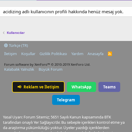
acidizing adlı kullanıcının profili hakkında henüz mesaj yok.
Kullanıcılar
Türkçe (TR)
İletişim
Koşullar
Gizlilik Politikası
Yardım
Anasayfa
R
S
S
Forum software by XenForo™
© 2010-2019 XenForo Ltd.
Kalabalık Yalnızlık
Büyük Forum
📢
Reklam ve İletişim
WhatsApp
Teams
Telegram
Yasal Uyarı: Forum Sitemiz; 5651 Sayılı Kanun kapsamında BTK
tarafından onaylı Yer Sağlayıcı'dır. Bu sebeple içerikleri kontrol etme ya
da araştırma yükümlülüğü yoktur. Üyeler yazdığı içeriklerden