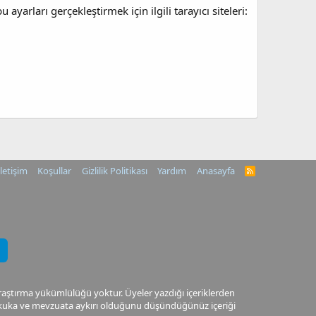
ayarları gerçekleştirmek için ilgili tarayıcı siteleri:
İletişim
Koşullar
Gizlilik Politikası
Yardım
Anasayfa
R
S
S
araştırma yükümlülüğü yoktur. Üyeler yazdığı içeriklerden
 Hukuka ve mevzuata aykırı olduğunu düşündüğünüz içeriği