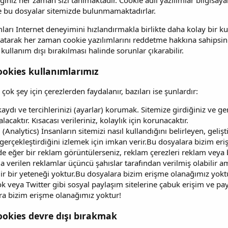
ğiniz her zaman sizi tanımaktadır. Cookie adlı yazılımlar bilgisay
e bu dosyalar sitemizde bulunmamaktadırlar.
ları Internet deneyimini hızlandırmakla birlikte daha kolay bir ku
apatarak her zaman cookie yazılımlarını reddetme hakkına sahipsi
 kullanım dışı bırakılması halinde sorunlar çıkarabilir.
ookies kullanımlarımız
ok şey için çerezlerden faydalanır, bazıları ise şunlardır:
aydı ve tercihlerinizi (ayarlar) korumak. Sitemize girdiğiniz ve ger
kalacaktır. Kısacası verileriniz, kolaylık için korunacaktır.
. (Analytics) İnsanların sitemizi nasıl kullandığını belirleyen, gel
 gerçekleştirdiğini izlemek için imkan verir.Bu dosyalara bizim er
e eğer bir reklam görüntülerseniz, reklam çerezleri reklam veya b
 verilen reklamlar üçüncü şahıslar tarafından verilmiş olabilir a
lir bir yeteneği yoktur.Bu dosyalara bizim erişme olanağımız yokt
k veya Twitter gibi sosyal paylaşım sitelerine çabuk erişim ve pay
ra bizim erişme olanağımız yoktur!
ookies devre dışı bırakmak