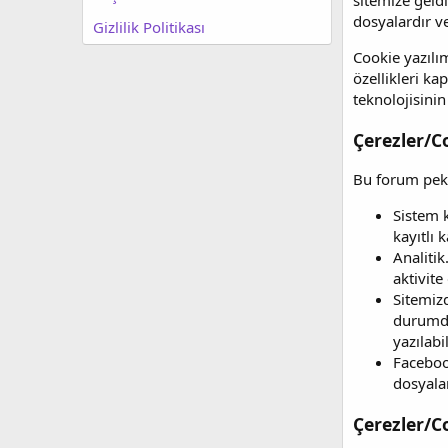
sitemize geldi
dosyalardır v
Gizlilik Politikası
Cookie yazılım
özellikleri k
teknolojisinin
Çerezler/C
Bu forum pek ç
Sistem k
kayıtlı 
Analitik
aktivite
Sitemizd
durumda
yazılabi
Faceboo
dosyala
Çerezler/C