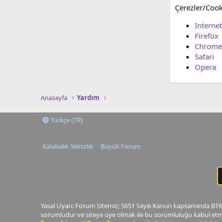
Çerezler/Cooki
Interne
Firefox
Chrome
Safari
Opera
Anasayfa
Yardım
Türkçe (TR)
Kalabalık Yalnızlık
Büyük Forum
Yasal Uyarı: Forum Sitemiz; 5651 Sayılı Kanun kapsamında BTK t
sorumludur ve siteye üye olmak ile bu sorumluluğu kabul etmi