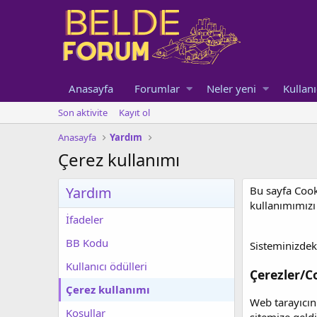
Anasayfa
Forumlar
Neler yeni
Kullanı
Son aktivite
Kayıt ol
Anasayfa
Yardım
Çerez kullanımı
Yardım
Bu sayfa Cooki
kullanımımızı
İfadeler
BB Kodu
Sisteminizdek
Kullanıcı ödülleri
Çerezler/C
Çerez kullanımı
Web tarayıcını
Koşullar