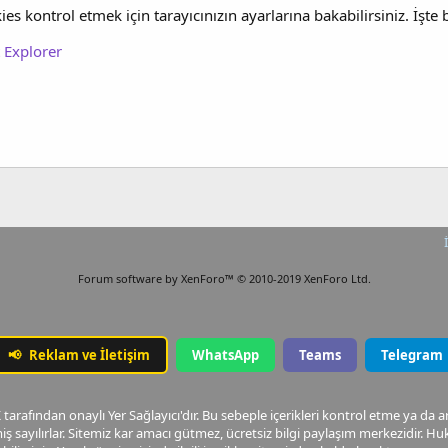
es kontrol etmek için tarayıcınızın ayarlarına bakabilirsiniz. İşte bu 
t Explorer
Forum software by XenForo™
© 2010-2019 XenForo Ltd.
📢
Reklam ve İletişim
WhatsApp
Teams
Telegram
arafından onaylı Yer Sağlayıcı'dır. Bu sebeple içerikleri kontrol etme ya da 
ş sayılırlar. Sitemiz kar amacı gütmez, ücretsiz bilgi paylaşım merkezidir.