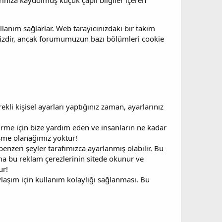
arınıza kaydolmuş küçük çaplı bilgiler içeren
llanım sağlarlar. Web tarayıcınızdaki bir takım
nizdir, ancak forumumuzun bazı bölümleri cookie
ekli kişisel ayarları yaptığınız zaman, ayarlarınız
iştirme için bize yardım eden ve insanların ne kadar
işme olanağımız yoktur!
enzeri şeyler tarafımızca ayarlanmış olabilir. Bu
ma bu reklam çerezlerinin sitede okunur ve
ur!
laşım için kullanım kolaylığı sağlanması. Bu