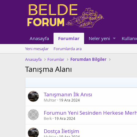
Anasayfa
Forumlar
Neler yeni
Kullanı
Yeni mesajlar
Forumlarda ara
Anasayfa
Forumlar
Forumdan Bilgiler
Tanışma Alanı
Tanışmanın İlk Anısı
Muhtar
19 Ara 2024
Forumun Yeni Sesinden Herkese Mer
Berk
19 Ara 2024
Dostça İletişim
Muhtar
19 Ara 2024