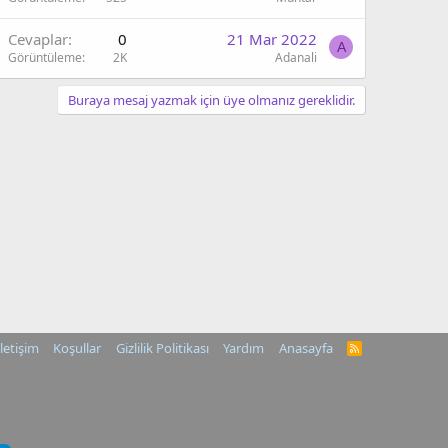
Cevaplar
0
21 Mar 2022
A
Görüntüleme
2K
Adanali
Buraya mesaj yazmak için üye olmanız gereklidir.
İletişim
Koşullar
Gizlilik Politikası
Yardım
Anasayfa
R
S
S