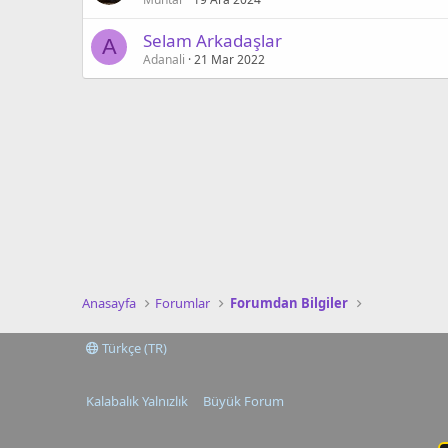
Selam Arkadaşlar
A
Adanali
21 Mar 2022
Anasayfa
Forumlar
Forumdan Bilgiler
Türkçe (TR)
Kalabalık Yalnızlık
Büyük Forum