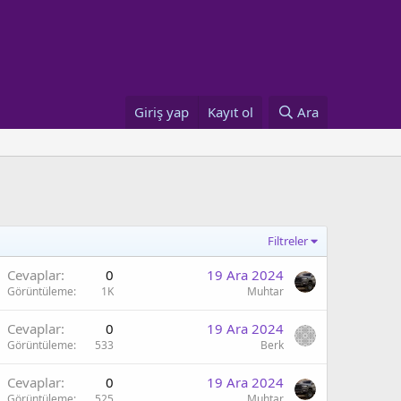
Giriş yap
Kayıt ol
Ara
Filtreler
Cevaplar
0
19 Ara 2024
Görüntüleme
1K
Muhtar
Cevaplar
0
19 Ara 2024
Görüntüleme
533
Berk
Cevaplar
0
19 Ara 2024
Görüntüleme
525
Muhtar