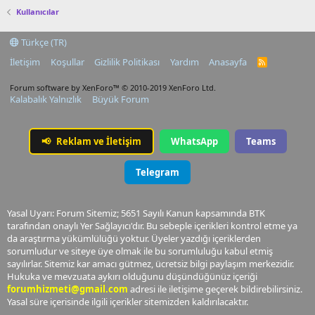
Kullanıcılar
Türkçe (TR)
İletişim
Koşullar
Gizlilik Politikası
Yardım
Anasayfa
R
S
S
Forum software by XenForo™
© 2010-2019 XenForo Ltd.
Kalabalık Yalnızlık
Büyük Forum
📢
Reklam ve İletişim
WhatsApp
Teams
Telegram
Yasal Uyarı: Forum Sitemiz; 5651 Sayılı Kanun kapsamında BTK
tarafından onaylı Yer Sağlayıcı'dır. Bu sebeple içerikleri kontrol etme ya
da araştırma yükümlülüğü yoktur. Üyeler yazdığı içeriklerden
sorumludur ve siteye üye olmak ile bu sorumluluğu kabul etmiş
sayılırlar. Sitemiz kar amacı gütmez, ücretsiz bilgi paylaşım merkezidir.
Hukuka ve mevzuata aykırı olduğunu düşündüğünüz içeriği
forumhizmeti@gmail.com
adresi ile iletişime geçerek bildirebilirsiniz.
Yasal süre içerisinde ilgili içerikler sitemizden kaldırılacaktır.