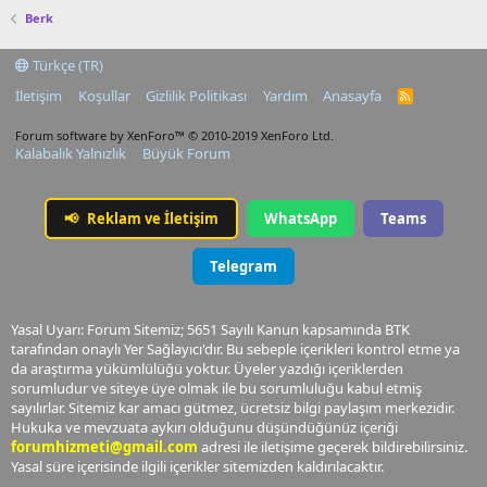
Berk
Türkçe (TR)
İletişim
Koşullar
Gizlilik Politikası
Yardım
Anasayfa
R
S
S
Forum software by XenForo™
© 2010-2019 XenForo Ltd.
Kalabalık Yalnızlık
Büyük Forum
📢
Reklam ve İletişim
WhatsApp
Teams
Telegram
Yasal Uyarı: Forum Sitemiz; 5651 Sayılı Kanun kapsamında BTK
tarafından onaylı Yer Sağlayıcı'dır. Bu sebeple içerikleri kontrol etme ya
da araştırma yükümlülüğü yoktur. Üyeler yazdığı içeriklerden
sorumludur ve siteye üye olmak ile bu sorumluluğu kabul etmiş
sayılırlar. Sitemiz kar amacı gütmez, ücretsiz bilgi paylaşım merkezidir.
Hukuka ve mevzuata aykırı olduğunu düşündüğünüz içeriği
forumhizmeti@gmail.com
adresi ile iletişime geçerek bildirebilirsiniz.
Yasal süre içerisinde ilgili içerikler sitemizden kaldırılacaktır.