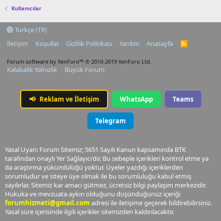
Kullanıcılar
Türkçe (TR)
İletişim
Koşullar
Gizlilik Politikası
Yardım
Anasayfa
R
S
S
Forum software by XenForo™
© 2010-2019 XenForo Ltd.
Kalabalık Yalnızlık
Büyük Forum
📢
Reklam ve İletişim
WhatsApp
Teams
Telegram
Yasal Uyarı: Forum Sitemiz; 5651 Sayılı Kanun kapsamında BTK
tarafından onaylı Yer Sağlayıcı'dır. Bu sebeple içerikleri kontrol etme ya
da araştırma yükümlülüğü yoktur. Üyeler yazdığı içeriklerden
sorumludur ve siteye üye olmak ile bu sorumluluğu kabul etmiş
sayılırlar. Sitemiz kar amacı gütmez, ücretsiz bilgi paylaşım merkezidir.
Hukuka ve mevzuata aykırı olduğunu düşündüğünüz içeriği
forumhizmeti@gmail.com
adresi ile iletişime geçerek bildirebilirsiniz.
Yasal süre içerisinde ilgili içerikler sitemizden kaldırılacaktır.