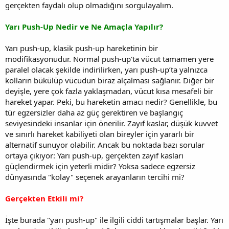
gerçekten faydalı olup olmadığını sorgulayalım.
Yarı Push-Up Nedir ve Ne Amaçla Yapılır?
Yarı push-up, klasik push-up hareketinin bir
modifikasyonudur. Normal push-up'ta vücut tamamen yere
paralel olacak şekilde indirilirken, yarı push-up’ta yalnızca
kolların bükülüp vücudun biraz alçalması sağlanır. Diğer bir
deyişle, yere çok fazla yaklaşmadan, vücut kısa mesafeli bir
hareket yapar. Peki, bu hareketin amacı nedir? Genellikle, bu
tür egzersizler daha az güç gerektiren ve başlangıç
seviyesindeki insanlar için önerilir. Zayıf kaslar, düşük kuvvet
ve sınırlı hareket kabiliyeti olan bireyler için yararlı bir
alternatif sunuyor olabilir. Ancak bu noktada bazı sorular
ortaya çıkıyor: Yarı push-up, gerçekten zayıf kasları
güçlendirmek için yeterli midir? Yoksa sadece egzersiz
dünyasında "kolay" seçenek arayanların tercihi mi?
Gerçekten Etkili mi?
İşte burada "yarı push-up" ile ilgili ciddi tartışmalar başlar. Yarı