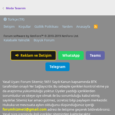
Moda Tasarım
Türkçe (TR)
İletişim
Koşullar
Gizlilik Politikası
Yardım
Anasayfa
R
S
S
Forum software by XenForo™
© 2010-2019 XenForo Ltd.
Kalabalık Yalnızlık
Büyük Forum
📢
Reklam ve İletişim
WhatsApp
Teams
Telegram
Yasal Uyarı: Forum Sitemiz; 5651 Sayılı Kanun kapsamında BTK
tarafından onaylı Yer Sağlayıcı'dır. Bu sebeple içerikleri kontrol etme ya
da araştırma yükümlülüğü yoktur. Üyeler yazdığı içeriklerden
sorumludur ve siteye üye olmak ile bu sorumluluğu kabul etmiş
sayılırlar. Sitemiz kar amacı gütmez, ücretsiz bilgi paylaşım merkezidir.
Hukuka ve mevzuata aykırı olduğunu düşündüğünüz içeriği
forumhizmeti@gmail.com
adresi ile iletişime geçerek bildirebilirsiniz.
Yasal süre içerisinde ilgili içerikler sitemizden kaldırılacaktır.