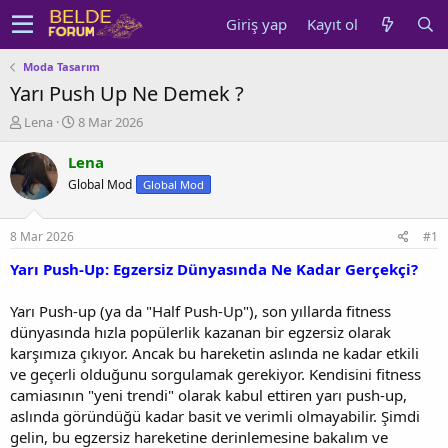
Giriş yap
Kayıt ol
Moda Tasarım
Yarı Push Up Ne Demek ?
K
B
Lena
8 Mar 2026
o
a
n
ş
Lena
u
l
Global Mod
Global Mod
y
a
u
n
b
g
8 Mar 2026
#1
a
ı
ş
ç
Yarı Push-Up: Egzersiz Dünyasında Ne Kadar Gerçekçi?
l
t
a
a
Yarı Push-up (ya da "Half Push-Up"), son yıllarda fitness
t
r
dünyasında hızla popülerlik kazanan bir egzersiz olarak
a
i
karşımıza çıkıyor. Ancak bu hareketin aslında ne kadar etkili
n
h
ve geçerli olduğunu sorgulamak gerekiyor. Kendisini fitness
i
camiasının "yeni trendi" olarak kabul ettiren yarı push-up,
aslında göründüğü kadar basit ve verimli olmayabilir. Şimdi
gelin, bu egzersiz hareketine derinlemesine bakalım ve