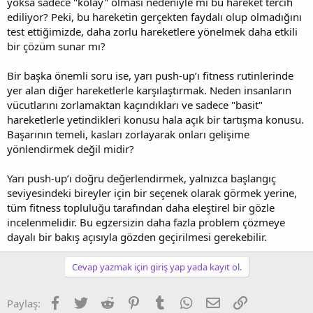
yoksa sadece "kolay" olması nedeniyle mi bu hareket tercih
ediliyor? Peki, bu hareketin gerçekten faydalı olup olmadığını
test ettiğimizde, daha zorlu hareketlere yönelmek daha etkili
bir çözüm sunar mı?
Bir başka önemli soru ise, yarı push-up’ı fitness rutinlerinde
yer alan diğer hareketlerle karşılaştırmak. Neden insanların
vücutlarını zorlamaktan kaçındıkları ve sadece "basit"
hareketlerle yetindikleri konusu hala açık bir tartışma konusu.
Başarının temeli, kasları zorlayarak onları gelişime
yönlendirmek değil midir?
Yarı push-up’ı doğru değerlendirmek, yalnızca başlangıç
seviyesindeki bireyler için bir seçenek olarak görmek yerine,
tüm fitness topluluğu tarafından daha eleştirel bir gözle
incelenmelidir. Bu egzersizin daha fazla problem çözmeye
dayalı bir bakış açısıyla gözden geçirilmesi gerekebilir.
Cevap yazmak için giriş yap yada kayıt ol.
Facebook
Twitter
Reddit
Pinterest
Tumblr
WhatsApp
E-posta
Link
Paylaş: