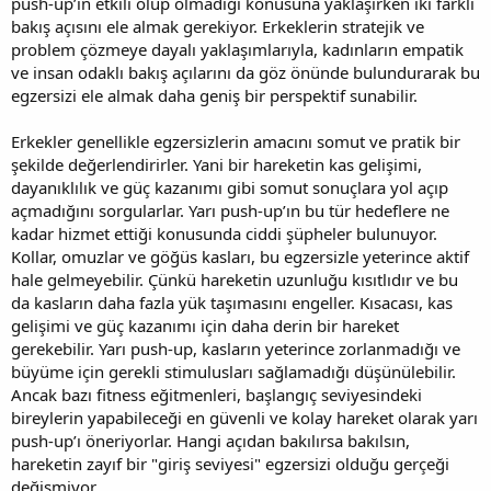
push-up’ın etkili olup olmadığı konusuna yaklaşırken iki farklı
bakış açısını ele almak gerekiyor. Erkeklerin stratejik ve
problem çözmeye dayalı yaklaşımlarıyla, kadınların empatik
ve insan odaklı bakış açılarını da göz önünde bulundurarak bu
egzersizi ele almak daha geniş bir perspektif sunabilir.
Erkekler genellikle egzersizlerin amacını somut ve pratik bir
şekilde değerlendirirler. Yani bir hareketin kas gelişimi,
dayanıklılık ve güç kazanımı gibi somut sonuçlara yol açıp
açmadığını sorgularlar. Yarı push-up’ın bu tür hedeflere ne
kadar hizmet ettiği konusunda ciddi şüpheler bulunuyor.
Kollar, omuzlar ve göğüs kasları, bu egzersizle yeterince aktif
hale gelmeyebilir. Çünkü hareketin uzunluğu kısıtlıdır ve bu
da kasların daha fazla yük taşımasını engeller. Kısacası, kas
gelişimi ve güç kazanımı için daha derin bir hareket
gerekebilir. Yarı push-up, kasların yeterince zorlanmadığı ve
büyüme için gerekli stimulusları sağlamadığı düşünülebilir.
Ancak bazı fitness eğitmenleri, başlangıç seviyesindeki
bireylerin yapabileceği en güvenli ve kolay hareket olarak yarı
push-up’ı öneriyorlar. Hangi açıdan bakılırsa bakılsın,
hareketin zayıf bir "giriş seviyesi" egzersizi olduğu gerçeği
değişmiyor.