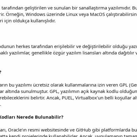
arafından geliştirilen ve sunulan bir sanallaştırma yazılımıdır. Bu 
rir. Örneğin, Windows üzerinde Linux veya MacOS çalıştırabilirsiniz.
i için oldukça kullanışlıdır.
unun herkes tarafından erişilebilir ve değiştirilebilir olduğu yazı
ynaklı yazılımlar, genellikle özgür yazılım lisansları altında dağıtılı
?
cıların bu yazılımı ücretsiz olarak kullanmalarına izin veren GPL 
slar altında sunulmuştur. GPL, yazılımın açık kaynak kodlu olduğu
rebileceklerini belirtir. Ancak, PUEL, Virtualbox'un belli koşullar a
.
Kodları Nerede Bulunabilir?
rı, Oracle'ın resmi websitesinde ve GitHub gibi platformlarda bulu
 hatta kendi projelerinde kullanabilirler. Ancak, uygulamanın tamamı