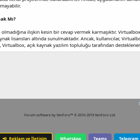
mayabilir.
nak Mı?
olmadığına ilişkin kesin bir cevap vermek karmaşıktır. Virtualbox'u
ynak lisansları altında sunulmaktadır. Ancak, kullanıcılar, Virtual
, Virtualbox, açık kaynak yazılım topluluğu tarafından desteklenen v
Forum software by XenForo™
© 2010-2019 XenForo Ltd.
📢
Reklam ve İletişim
WhatsApp
Teams
Telegram