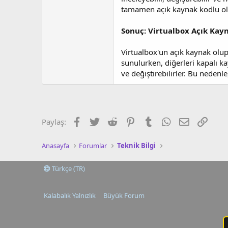
tamamen açık kaynak kodlu ol
Sonuç: Virtualbox Açık Kay
Virtualbox'un açık kaynak olup 
sunulurken, diğerleri kapalı ka
ve değiştirebilirler. Bu nedenle
Facebook
Twitter
Reddit
Pinterest
Tumblr
WhatsApp
E-posta
Link
Paylaş:
Anasayfa
Forumlar
Teknik Bilgi
Türkçe (TR)
Kalabalık Yalnızlık
Büyük Forum