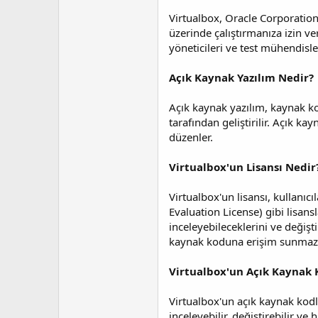
t
r
a
i
Virtualbox, Oracle Corporation t
n
h
üzerinde çalıştırmanıza izin ve
i
yöneticileri ve test mühendisler
Açık Kaynak Yazılım Nedir?
Açık kaynak yazılım, kaynak kod
tarafından geliştirilir. Açık ka
düzenler.
Virtualbox'un Lisansı Nedir
Virtualbox'un lisansı, kullanı
Evaluation License) gibi lisan
inceleyebileceklerini ve değişti
kaynak koduna erişim sunmaz
Virtualbox'un Açık Kaynak 
Virtualbox'un açık kaynak kodla
inceleyebilir, değiştirebilir ve