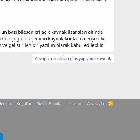
n bazı bileşenleri açık kaynak lisansları altında
box'un çoğu bileşeninin kaynak kodlarına erişebilir
e geliştirilen bir yazılım olarak kabul edilebilir.
Cevap yazmak için giriş yap yada kayıt ol.
İletişim
Koşullar
Gizlilik Politikası
Yardım
Anasayfa
R
S
S