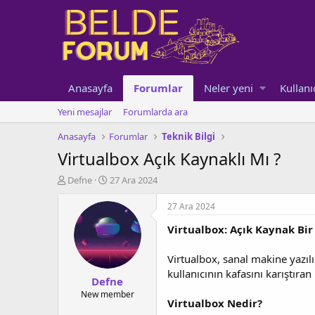
Anasayfa
Forumlar
Neler yeni
Kullanı
Yeni mesajlar
Forumlarda ara
Anasayfa
Forumlar
Teknik Bilgi
Virtualbox Açık Kaynaklı Mı ?
K
B
Defne
27 Ara 2024
o
a
n
ş
27 Ara 2024
u
l
Virtualbox: Açık Kaynak Bir
y
a
u
n
b
g
Virtualbox, sanal makine yazıl
a
ı
kullanıcının kafasını karıştıra
Defne
ş
ç
l
t
New member
Virtualbox Nedir?
a
a