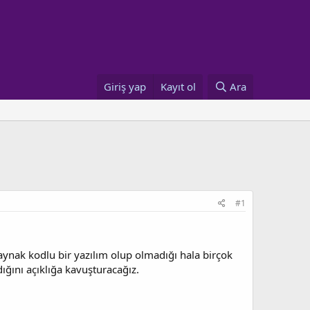
Giriş yap
Kayıt ol
Ara
#1
kaynak kodlu bir yazılım olup olmadığı hala birçok
ığını açıklığa kavuşturacağız.