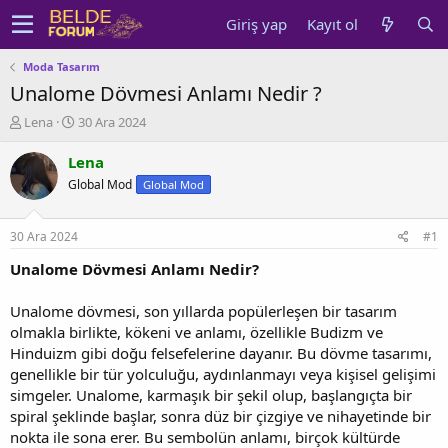
Giriş yap
Kayıt ol
Moda Tasarım
Unalome Dövmesi Anlamı Nedir ?
K
B
Lena
30 Ara 2024
o
a
n
ş
Lena
u
l
Global Mod
Global Mod
y
a
u
n
b
g
30 Ara 2024
#1
a
ı
ş
ç
Unalome Dövmesi Anlamı Nedir?
l
t
a
a
Unalome dövmesi, son yıllarda popülerleşen bir tasarım
t
r
olmakla birlikte, kökeni ve anlamı, özellikle Budizm ve
a
i
Hinduizm gibi doğu felsefelerine dayanır. Bu dövme tasarımı,
n
h
genellikle bir tür yolculuğu, aydınlanmayı veya kişisel gelişimi
i
simgeler. Unalome, karmaşık bir şekil olup, başlangıçta bir
spiral şeklinde başlar, sonra düz bir çizgiye ve nihayetinde bir
nokta ile sona erer. Bu sembolün anlamı, birçok kültürde