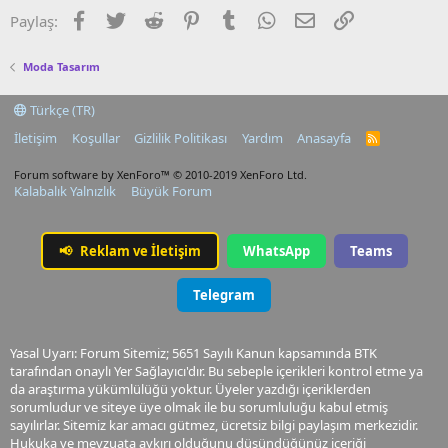
Facebook
Twitter
Reddit
Pinterest
Tumblr
WhatsApp
E-posta
Link
Paylaş:
Moda Tasarım
Türkçe (TR)
İletişim
Koşullar
Gizlilik Politikası
Yardım
Anasayfa
R
S
S
Forum software by XenForo™
© 2010-2019 XenForo Ltd.
Kalabalık Yalnızlık
Büyük Forum
📢
Reklam ve İletişim
WhatsApp
Teams
Telegram
Yasal Uyarı: Forum Sitemiz; 5651 Sayılı Kanun kapsamında BTK
tarafından onaylı Yer Sağlayıcı'dır. Bu sebeple içerikleri kontrol etme ya
da araştırma yükümlülüğü yoktur. Üyeler yazdığı içeriklerden
sorumludur ve siteye üye olmak ile bu sorumluluğu kabul etmiş
sayılırlar. Sitemiz kar amacı gütmez, ücretsiz bilgi paylaşım merkezidir.
Hukuka ve mevzuata aykırı olduğunu düşündüğünüz içeriği