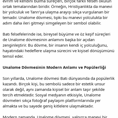
evrim ve kendini bulma süreçleri, birçok farklı felsefi okulun
ortak temalarından biridir. Örneğin, Hristiyanlıkta da manevi
bir yolculuk ve Tanrı’ya ulaşma arayışı sıkça vurgulanan bir
temadır. Unalome dövmesi, tıpkı bu manevi yolculukta bir
adım daha ileri gitmeyi simgeleyen bir sembol olabilir.
Batı felsefelerinde ise, bireysel büyüme ve öz keşif süreçleri
de Unalome dövmesinin anlamını başka bir açıdan
zenginleştirir. Bu dövme, bir insanın kendi iç yolculuğunu,
hayatındaki hedeflere ulaşma sürecini ve kişisel dönüşümünü
temsil eder.
Unalome Dövmesinin Modern Anlamı ve Popülerliği
Son yıllarda, Unalome dövmesi Batı dünyasında da popülerlik
kazandı. Birçok kişi, bu sembolü sadece bir estetik unsur
olarak değil, aynı zamanda kişisel bir anlam taşır şekilde
tercih etmektedir. Sosyal medyanın etkisiyle, Unalome
dövmeleri sıkça fotoğraf paylaşım platformlarında yer
almakta ve bu sayede geniş kitlelere ulaşmaktadır.
Modern zamanda, Unalome dövmesi, yalnızca manevi bir