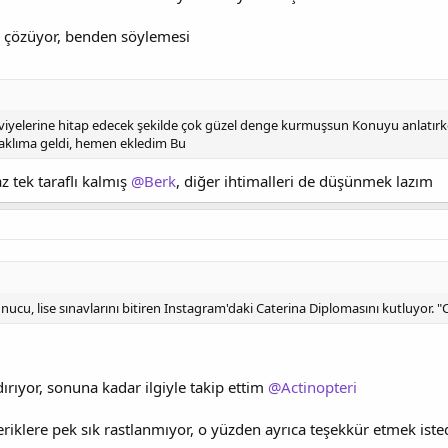
şi çözüyor, benden söylemesi
viyelerine hitap edecek şekilde çok güzel denge kurmuşsun Konuyu anlatırk
aklıma geldi, hemen ekledim Bu
 tek taraflı kalmış
@Berk
, diğer ihtimalleri de düşünmek lazım
u, lise sınavlarını bitiren Instagram'daki Caterina Diplomasını kutluyor. "Ca
rıyor, sonuna kadar ilgiyle takip ettim
@Actinopteri
eriklere pek sık rastlanmıyor, o yüzden ayrıca teşekkür etmek ist