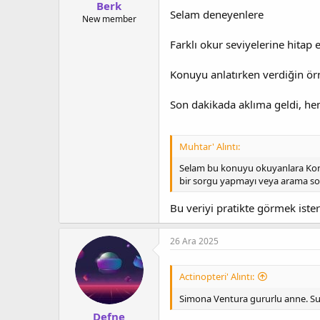
Berk
Selam deneyenlere
New member
Farklı okur seviyelerine hita
Konuyu anlatırken verdiğin ör
Son dakikada aklıma geldi, h
Muhtar' Alıntı:
Selam bu konuyu okuyanlara Konuyl
bir sorgu yapmayı veya arama s
Bu veriyi pratikte görmek ist
26 Ara 2025
Actinopteri' Alıntı:
Simona Ventura gururlu anne. Sunuc
Defne