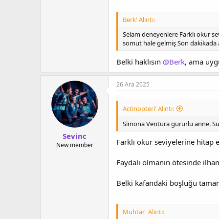
Berk' Alıntı:
Selam deneyenlere Farklı okur se
somut hale gelmiş Son dakikada 
Belki haklısın
@Berk
, ama uyg
26 Ara 2025
Actinopteri' Alıntı:
Simona Ventura gururlu anne. Sunuc
Sevinc
Farklı okur seviyelerine hita
New member
Faydalı olmanın ötesinde ilham
Belki kafandaki boşluğu tam
Muhtar' Alıntı: