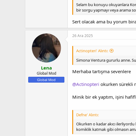
Selam bu konuyu okuyanlara Konuyl
bir sorgu yapmayı veya arama s
Sert olacak ama bu yorum biraz
26 Ara 2025
Actinopteri' Alıntı:
Simona Ventura gururlu anne. Sunuc
Lena
Merhaba tartışma sevenlere
Global Mod
Global Mod
@Actinopteri
okurken sürekli n
Minik bir ek yaptım, işini hafifl
Defne' Alıntı:
Okurken o kadar akıcı ilerliyord
komiklik katmak gibi olmasın am