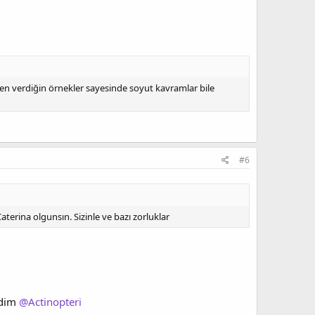
en verdiğin örnekler sayesinde soyut kavramlar bile
#6
terina olgunsın. Sizinle ve bazı zorluklar
edim
@Actinopteri