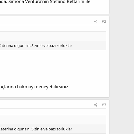
nda. Simona Ventura'nın Stefano Bettarini ile
#2
terina olgunsın. Sizinle ve bazı zorluklar
uçlarına bakmayı deneyebilirsiniz
#3
terina olgunsın. Sizinle ve bazı zorluklar