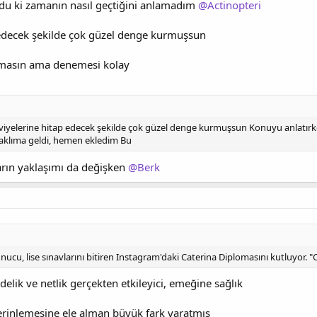
rdu ki zamanın nasıl geçtiğini anlamadım
@Actinopteri
p edecek şekilde çok güzel denge kurmuşsun
lmasın ama denemesi kolay
viyelerine hitap edecek şekilde çok güzel denge kurmuşsun Konuyu anlatırk
aklıma geldi, hemen ekledim Bu
rın yaklaşımı da değişken
@Berk
u, lise sınavlarını bitiren Instagram'daki Caterina Diplomasını kutluyor. "Ca
delik ve netlik gerçekten etkileyici, emeğine sağlık
inlemesine ele alman büyük fark yaratmış