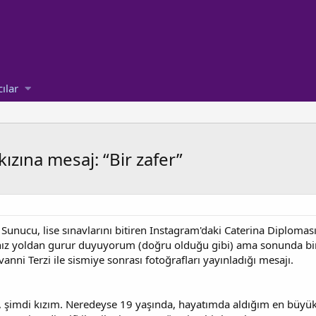
cılar
ızına mesaj: “Bir zafer”
unucu, lise sınavlarını bitiren Instagram'daki Caterina Diplomasını
ız yoldan gurur duyuyorum (doğru olduğu gibi) ama sonunda bir 
ovanni Terzi ile sismiye sonrası fotoğrafları yayınladığı mesajı.
m, şimdi kızım. Neredeyse 19 yaşında, hayatımda aldığım en büyük