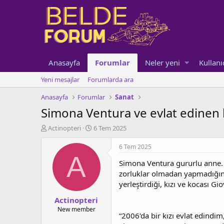
Anasayfa
Forumlar
Neler yeni
Kullanı
Yeni mesajlar
Forumlarda ara
Anasayfa
Forumlar
Sanat
Simona Ventura ve evlat edinen k
K
B
Actinopteri
6 Tem 2025
o
a
n
ş
6 Tem 2025
u
l
A
Simona Ventura gururlu anne. S
y
a
u
n
zorluklar olmadan yapmadığın
b
g
yerleştirdiği, kızı ve kocası Gi
a
ı
Actinopteri
ş
ç
l
t
New member
“2006'da bir kızı evlat edindi
a
a