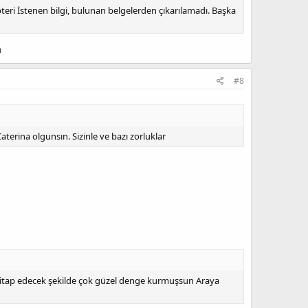
teri İstenen bilgi, bulunan belgelerden çıkarılamadı. Başka
m
#8
terina olgunsın. Sizinle ve bazı zorluklar
e hitap edecek şekilde çok güzel denge kurmuşsun Araya