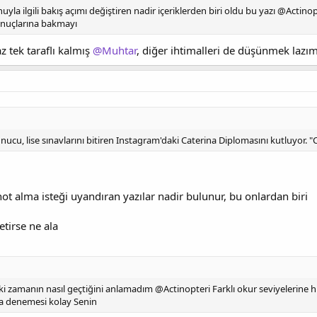
a ilgili bakış açımı değiştiren nadir içeriklerden biri oldu bu yazı @Actinop
onuçlarına bakmayı
 tek taraflı kalmış
@Muhtar
, diğer ihtimalleri de düşünmek lazı
u, lise sınavlarını bitiren Instagram'daki Caterina Diplomasını kutluyor. "Ca
ot alma isteği uyandıran yazılar nadir bulunur, bu onlardan biri
etirse ne ala
u ki zamanın nasıl geçtiğini anlamadım @Actinopteri Farklı okur seviyelerin
a denemesi kolay Senin