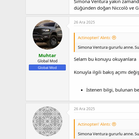
Simona Ventura yakın zamanda M
t
r
a
i
düğünden doğan Niccolò ve G
n
h
i
26 Ara 2025
Actinopteri' Alıntı:
Simona Ventura gururlu anne. Sunuc
Muhtar
Selam bu konuyu okuyanlara
Global Mod
Global Mod
Konuyla ilgili bakış açımı deği
İstenen bilgi, bulunan b
26 Ara 2025
Actinopteri' Alıntı:
Simona Ventura gururlu anne. Sunuc