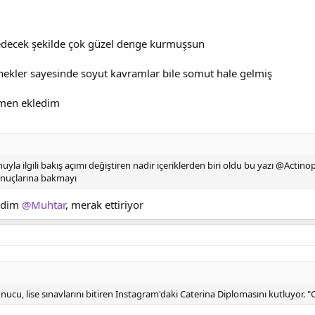
p edecek şekilde çok güzel denge kurmuşsun
nekler sayesinde soyut kavramlar bile somut hale gelmiş
emen ekledim
a ilgili bakış açımı değiştiren nadir içeriklerden biri oldu bu yazı @Actinop
onuçlarına bakmayı
erdim
@Muhtar
, merak ettiriyor
u, lise sınavlarını bitiren Instagram'daki Caterina Diplomasını kutluyor. "Ca