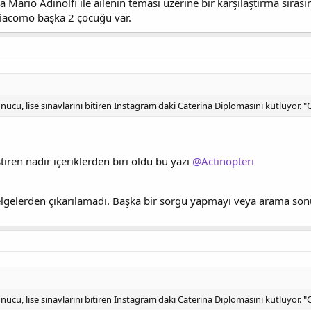
ario Adinolfi ile ailenin teması üzerine bir karşılaştırma sırası
iacomo başka 2 çocuğu var.
u, lise sınavlarını bitiren Instagram'daki Caterina Diplomasını kutluyor. "Ca
ştiren nadir içeriklerden biri oldu bu yazı
@Actinopteri
elgelerden çıkarılamadı. Başka bir sorgu yapmayı veya arama son
u, lise sınavlarını bitiren Instagram'daki Caterina Diplomasını kutluyor. "Ca