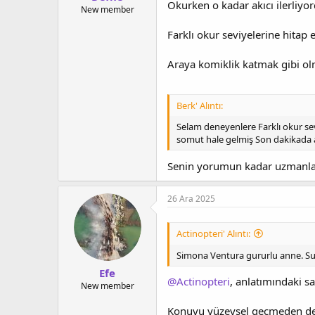
Okurken o kadar akıcı ilerliyo
New member
Farklı okur seviyelerine hita
Araya komiklik katmak gibi o
Berk' Alıntı:
Selam deneyenlere Farklı okur se
somut hale gelmiş Son dakikada 
Senin yorumun kadar uzmanla
26 Ara 2025
Actinopteri' Alıntı:
Simona Ventura gururlu anne. Sunuc
Efe
@Actinopteri
, anlatımındaki sa
New member
Konuyu yüzeysel geçmeden der