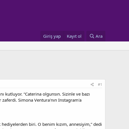
Giriş yap
Kayıt ol
Ara
#1
 kutluyor. “Caterina olgunsın. Sizinle ve bazı
zaferdi. Simona Ventura'nın Instagram'a
 hediyelerden biri. O benim kızım, annesiyim,” dedi