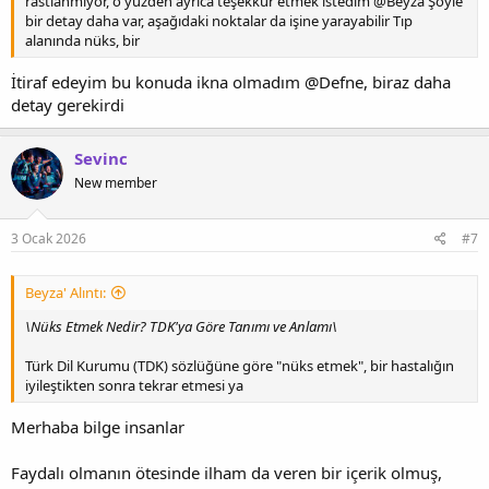
rastlanmıyor, o yüzden ayrıca teşekkür etmek istedim @Beyza Şöyle
bir detay daha var, aşağıdaki noktalar da işine yarayabilir Tıp
alanında nüks, bir
İtiraf edeyim bu konuda ikna olmadım @Defne, biraz daha
detay gerekirdi
Sevinc
New member
3 Ocak 2026
#7
Beyza' Alıntı:
\Nüks Etmek Nedir? TDK'ya Göre Tanımı ve Anlamı\
Türk Dil Kurumu (TDK) sözlüğüne göre "nüks etmek", bir hastalığın
iyileştikten sonra tekrar etmesi ya
Merhaba bilge insanlar
Faydalı olmanın ötesinde ilham da veren bir içerik olmuş,