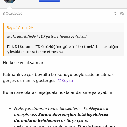
3 Ocak 2026
#5
Beyza' Alıntı:
\Nüks Etmek Nedir? TDK'ya Göre Tanımı ve Anlamı\
Türk Dil Kurumu (TDK) sözlüğüne göre "nüks etmek", bir hastalığın
iyileştikten sonra tekrar etmesi ya
Herkese iyi akşamlar
Katmanlı ve çok boyutlu bir konuyu böyle sade anlatmak
gerçek uzmanlık göstergesi
@Beyza
Buna ilave olarak, aşağıdaki noktalar da işine yarayabilir
Nüks yönetiminin temel bileşenleri
: -
Tetikleyicilerin
anlaşılması
: Zararlı davranışları tetikleyebilecek
durumların belirlenmesi. -
Başa çıkma
mekanizmalarının uygulanması
: Stresle başa çıkma,