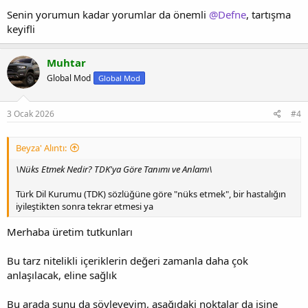
Senin yorumun kadar yorumlar da önemli
@Defne
, tartışma
keyifli
Muhtar
Global Mod
Global Mod
3 Ocak 2026
#4
Beyza' Alıntı:
\Nüks Etmek Nedir? TDK'ya Göre Tanımı ve Anlamı\
Türk Dil Kurumu (TDK) sözlüğüne göre "nüks etmek", bir hastalığın
iyileştikten sonra tekrar etmesi ya
Merhaba üretim tutkunları
Bu tarz nitelikli içeriklerin değeri zamanla daha çok
anlaşılacak, eline sağlık
Bu arada şunu da söyleyeyim, aşağıdaki noktalar da işine