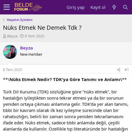
Giriş yap
Kayıt ol
Hayatın İçinden
Nüks Etmek Ne Demek Tdk ?
K
B
Beyza
8 Tem 2025
o
a
n
ş
Beyza
u
l
New member
y
a
u
n
b
g
8 Tem 2025
#1
a
ı
ş
ç
**\
Nüks Etmek Nedir? TDK'ya Göre Tanımı ve Anlamı\
**
l
t
a
a
Türk Dil Kurumu (TDK) sözlüğüne göre “nüks etmek”, bir
t
r
hastalığın iyileştikten sonra tekrar etmesi ya da bir sorunun
a
i
yeniden ortaya çıkması anlamına gelir. TDK’da yer alan tanımı,
n
h
tıbbi bir kavram olarak ilk kez iyileşme sürecinde olan bir
i
rahatsızlığın, belirli bir zaman sonra yeniden tekrarlamasını
ifade eder. Nüks etmek, sadece tıbbi anlamda değil, çeşitli
alanlarda da kullanılır. Özellikle tıp literatüründe bir hastalığın