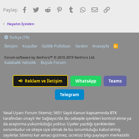
Facebook
Twitter
Reddit
Pinterest
Tumblr
WhatsApp
E-posta
Link
Paylaş:
Hayatın İçinden
Türkçe (TR)
İletişim
Koşullar
Gizlilik Politikası
Yardım
Anasayfa
R
S
S
Forum software by XenForo™
© 2010-2019 XenForo Ltd.
Kalabalık Yalnızlık
Büyük Forum
📢
Reklam ve İletişim
WhatsApp
Teams
Telegram
Yasal Uyarı: Forum Sitemiz; 5651 Sayılı Kanun kapsamında BTK
tarafından onaylı Yer Sağlayıcı'dır. Bu sebeple içerikleri kontrol etme ya
da araştırma yükümlülüğü yoktur. Üyeler yazdığı içeriklerden
sorumludur ve siteye üye olmak ile bu sorumluluğu kabul etmiş
sayılırlar. Sitemiz kar amacı gütmez, ücretsiz bilgi paylaşım merkezidir.