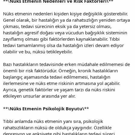
**\
Nüks Etmenin Nedenleri ve Risk Faktörleri\
**
Nüks etmenin nedenleri kişiden kişiye değişiklik gösterebilir.
Genel olarak, bir hastalığın ya da rahatsızlığın yeniden ortaya
çıkması, tedavi sürecinin eksik ya da yetersiz olması,
hastalığın agresif doğası veya vücudun bağışıklık sisteminin
zayıflamış olması gibi faktörlerden kaynaklanabilir. Tıbbi
tedavi tamamlanmış olsa da hastalığın izleri devam ediyor
olabilir ve bu, nüksü tetikleyebilir.
Bazı hastalıkların tedavisinde erken müdahale edilmemesi de
önemli bir risk faktörüdür. Örneğin, kronik hastalıkların
başlangıç aşamasında tedavi edilmemesi, hastalığın
ilerlemesine ve nüks etme riskinin artmasına yol açabilir.
Ayrıca, genetik faktörler ve yaşam tarzı da nüks riskini
etkileyen unsurlar arasında yer alır.
**\
Nüks Etmenin Psikolojik Boyutu\
**
Tıbbi anlamda nüks etmenin yanı sıra, psikolojik
rahatsızlıkların nüksü de oldukça yaygındır. Özellikle
depresyon ve anksiyete gibi hastalıkların tedavi süreci