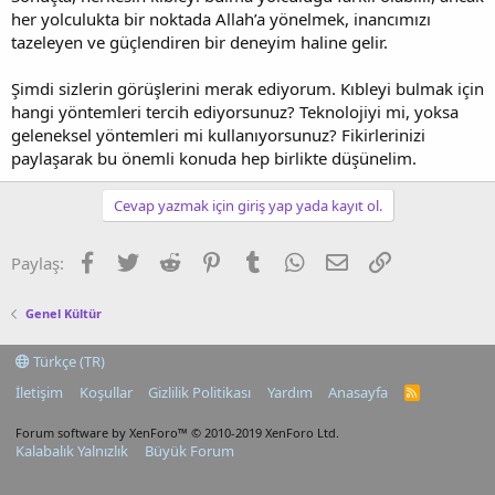
her yolculukta bir noktada Allah’a yönelmek, inancımızı
tazeleyen ve güçlendiren bir deneyim haline gelir.
Şimdi sizlerin görüşlerini merak ediyorum. Kıbleyi bulmak için
hangi yöntemleri tercih ediyorsunuz? Teknolojiyi mi, yoksa
geleneksel yöntemleri mi kullanıyorsunuz? Fikirlerinizi
paylaşarak bu önemli konuda hep birlikte düşünelim.
Cevap yazmak için giriş yap yada kayıt ol.
Facebook
Twitter
Reddit
Pinterest
Tumblr
WhatsApp
E-posta
Link
Paylaş:
Genel Kültür
Türkçe (TR)
İletişim
Koşullar
Gizlilik Politikası
Yardım
Anasayfa
R
S
S
Forum software by XenForo™
© 2010-2019 XenForo Ltd.
Kalabalık Yalnızlık
Büyük Forum