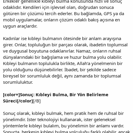
Erkekler genellikle kıbleyi bulma konusunda hızlı ve sonuç
odaklıdır. Kendileri için işlevsel olan, doğrudan sonuca
götüren bir çözümü tercih ederler. Bu bağlamda, GPS ya da
mobil uygulamalar, onların çözüm odaklı bakış açısına en
uygun araçlardır.
Kadınlar ise kıbleyi bulmanın ötesinde bir anlam arayışına
girer. Onlar, topluluğun bir parçası olarak, ibadetin toplumsal
ve duygusal boyutuna odaklanırlar. Namaz, onların ruhsal
dünyalarındaki bir bağışlama ve huzur bulma yolu olabilir.
Kıbleyi bulmanın toplulukla birlikte, Allah’a yönelmenin bir
yolu olduğunu düşünebilirler. İbadet, bir şekilde sadece
bireysel bir sorumluluk değil, aynı zamanda bir toplumsal
sorumluluktur.
[color=]Sonuç: Kıbleyi Bulma, Bir Yön Belirleme
Süreci[/color]
[/B]
Sonuç olarak, kıbleyi bulmak, hem pratik hem de ruhsal bir
yönelimdir. İster teknolojiyi kullanarak, ister geleneksel
yöntemlerle kıbleyi bulalım, bu yönelimin bir anlamı vardır.
Sonuçta, herkesin kıbleyi bulma yolculuğu farklı olabilir, ancak