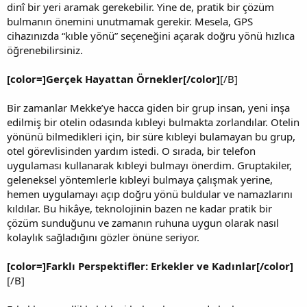
dinî bir yeri aramak gerekebilir. Yine de, pratik bir çözüm
bulmanın önemini unutmamak gerekir. Mesela, GPS
cihazınızda “kıble yönü” seçeneğini açarak doğru yönü hızlıca
öğrenebilirsiniz.
[color=]Gerçek Hayattan Örnekler[/color]
[/B]
Bir zamanlar Mekke’ye hacca giden bir grup insan, yeni inşa
edilmiş bir otelin odasında kıbleyi bulmakta zorlandılar. Otelin
yönünü bilmedikleri için, bir süre kıbleyi bulamayan bu grup,
otel görevlisinden yardım istedi. O sırada, bir telefon
uygulaması kullanarak kıbleyi bulmayı önerdim. Gruptakiler,
geleneksel yöntemlerle kıbleyi bulmaya çalışmak yerine,
hemen uygulamayı açıp doğru yönü buldular ve namazlarını
kıldılar. Bu hikâye, teknolojinin bazen ne kadar pratik bir
çözüm sunduğunu ve zamanın ruhuna uygun olarak nasıl
kolaylık sağladığını gözler önüne seriyor.
[color=]Farklı Perspektifler: Erkekler ve Kadınlar[/color]
[/B]