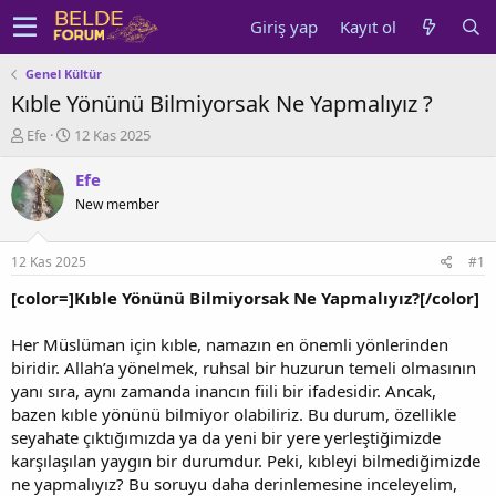
Giriş yap
Kayıt ol
Genel Kültür
Kıble Yönünü Bilmiyorsak Ne Yapmalıyız ?
K
B
Efe
12 Kas 2025
o
a
n
ş
Efe
u
l
New member
y
a
u
n
b
g
12 Kas 2025
#1
a
ı
ş
ç
[color=]Kıble Yönünü Bilmiyorsak Ne Yapmalıyız?[/color]
l
t
a
a
Her Müslüman için kıble, namazın en önemli yönlerinden
t
r
biridir. Allah’a yönelmek, ruhsal bir huzurun temeli olmasının
a
i
yanı sıra, aynı zamanda inancın fiili bir ifadesidir. Ancak,
n
h
bazen kıble yönünü bilmiyor olabiliriz. Bu durum, özellikle
i
seyahate çıktığımızda ya da yeni bir yere yerleştiğimizde
karşılaşılan yaygın bir durumdur. Peki, kıbleyi bilmediğimizde
ne yapmalıyız? Bu soruyu daha derinlemesine inceleyelim,