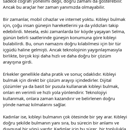
sadece coğrafi yönelimi değil, doğru zamanı da gösterebilir.
Ancak bu araçlar her zaman yanımızda olmayabilir.
Bir zamanlar, mobil cihazlar ve internet yoktu. Kıbleyi bulmak
için, çoğu insan güneşin hareketlerini ya da yıldızları takip
edebilirdi. Mesela, eski zamanlarda bir köyde yaşayan Selma,
günün belirli saatlerinde güneşin konumuna göre kıbleyi
bulabilirdi. Bu, onun namazını doğru kılabilmesi için bir tür
içgüdü haline gelmişti. Ancak teknolojinin yaygınlaşmasıyla
birlikte, birçok kişi daha hızlı ve daha doğru bir çözüm
arayışına girdi.
Erkekler genellikle daha pratik ve sonuç odaklıdır. Kıbleyi
bulmak için direkt bir çözüm arayışı içindedirler. Dijital
çözümler ya da basit bir pusula kullanarak kıbleyi bulmak,
onları en verimli ve hızlı yola yönlendirir. Teknolojiyi
kullanmak, onlara zaman kazandırır ve belirlenen doğru
yönde namaz kılmalarını sağlar.
Kadınlar ise, kıbleyi bulmanın çok ötesinde bir şey arar. Kıbleyi
doğru şekilde bulmanın yanı sıra, bu sürecin bir anlamı ve
duygusal bir yönü vardır. Kadınlar için bu süreç, bir toplulukla