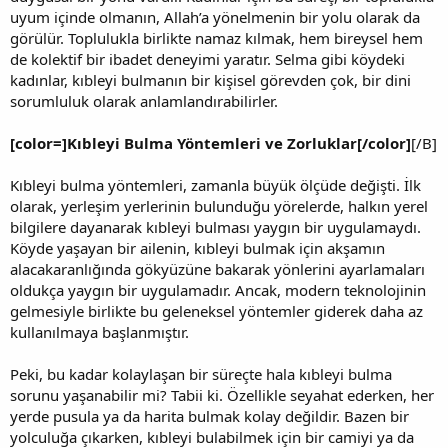
uyum içinde olmanın, Allah’a yönelmenin bir yolu olarak da
görülür. Toplulukla birlikte namaz kılmak, hem bireysel hem
de kolektif bir ibadet deneyimi yaratır. Selma gibi köydeki
kadınlar, kıbleyi bulmanın bir kişisel görevden çok, bir dini
sorumluluk olarak anlamlandırabilirler.
[color=]Kıbleyi Bulma Yöntemleri ve Zorluklar[/color]
[/B]
Kıbleyi bulma yöntemleri, zamanla büyük ölçüde değişti. İlk
olarak, yerleşim yerlerinin bulunduğu yörelerde, halkın yerel
bilgilere dayanarak kıbleyi bulması yaygın bir uygulamaydı.
Köyde yaşayan bir ailenin, kıbleyi bulmak için akşamın
alacakaranlığında gökyüzüne bakarak yönlerini ayarlamaları
oldukça yaygın bir uygulamadır. Ancak, modern teknolojinin
gelmesiyle birlikte bu geleneksel yöntemler giderek daha az
kullanılmaya başlanmıştır.
Peki, bu kadar kolaylaşan bir süreçte hala kıbleyi bulma
sorunu yaşanabilir mi? Tabii ki. Özellikle seyahat ederken, her
yerde pusula ya da harita bulmak kolay değildir. Bazen bir
yolculuğa çıkarken, kıbleyi bulabilmek için bir camiyi ya da