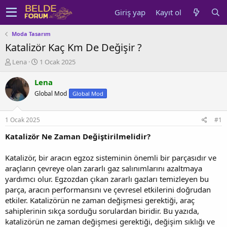
Giriş yap
Kayıt ol
Moda Tasarım
Katalizör Kaç Km De Değişir ?
K
B
Lena
1 Ocak 2025
o
a
n
ş
Lena
u
l
Global Mod
Global Mod
y
a
u
n
b
g
1 Ocak 2025
#1
a
ı
ş
ç
Katalizör Ne Zaman Değiştirilmelidir?
l
t
a
a
Katalizör, bir aracın egzoz sisteminin önemli bir parçasıdır ve
t
r
araçların çevreye olan zararlı gaz salınımlarını azaltmaya
a
i
yardımcı olur. Egzozdan çıkan zararlı gazları temizleyen bu
n
h
parça, aracın performansını ve çevresel etkilerini doğrudan
i
etkiler. Katalizörün ne zaman değişmesi gerektiği, araç
sahiplerinin sıkça sorduğu sorulardan biridir. Bu yazıda,
katalizörün ne zaman değişmesi gerektiği, değişim sıklığı ve