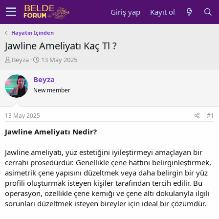
Giriş yap
Kayıt ol
Hayatın İçinden
Jawline Ameliyatı Kaç Tl ?
K
B
Beyza
13 May 2025
o
a
n
ş
Beyza
u
l
New member
y
a
u
n
b
g
13 May 2025
#1
a
ı
ş
ç
Jawline Ameliyatı Nedir?
l
t
a
a
Jawline ameliyatı, yüz estetiğini iyileştirmeyi amaçlayan bir
t
r
cerrahi prosedürdür. Genellikle çene hattını belirginleştirmek,
a
i
asimetrik çene yapısını düzeltmek veya daha belirgin bir yüz
n
h
profili oluşturmak isteyen kişiler tarafından tercih edilir. Bu
i
operasyon, özellikle çene kemiği ve çene altı dokularıyla ilgili
sorunları düzeltmek isteyen bireyler için ideal bir çözümdür.