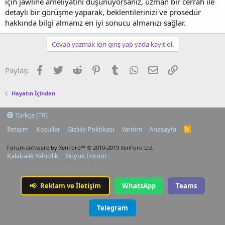
için jawline ameliyatını düşünüyorsanız, uzman bir cerrah ile
detaylı bir görüşme yaparak, beklentilerinizi ve prosedür
hakkında bilgi almanız en iyi sonucu almanızı sağlar.
Cevap yazmak için giriş yap yada kayıt ol.
Facebook
Twitter
Reddit
Pinterest
Tumblr
WhatsApp
E-posta
Link
Paylaş:
Hayatın İçinden
Türkçe (TR)
İletişim
Koşullar
Gizlilik Politikası
Yardım
Anasayfa
R
S
S
Forum software by XenForo™
© 2010-2019 XenForo Ltd.
Kalabalık Yalnızlık
Büyük Forum
📢
Reklam ve İletişim
WhatsApp
Teams
Telegram