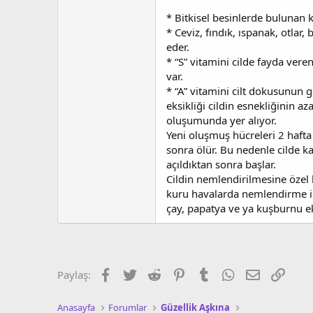
t
r
a
i
* Bitkisel besinlerde bulunan k
n
h
* Ceviz, fındık, ıspanak, otlar
i
eder.
* “S” vitamini cilde fayda vere
var.
* “A” vitamini cilt dokusunun 
eksikliği cildin esnekliğinin az
oluşumunda yer alıyor.
Yeni oluşmuş hücreleri 2 hafta
sonra ölür. Bu nedenle cilde 
açıldıktan sonra başlar.
Cildin nemlendirilmesine özel b
kuru havalarda nemlendirme i
çay, papatya ve ya kuşburnu ekl
Facebook
Twitter
Reddit
Pinterest
Tumblr
WhatsApp
E-posta
Link
Paylaş:
Anasayfa
Forumlar
Güzellik Aşkına