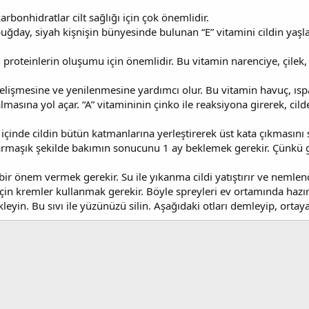
arbonhidratlar cilt sağlığı için çok önemlidir.
, buğday, siyah kişnişin bünyesinde bulunan “E” vitamini cildin yaş
n proteinlerin oluşumu için önemlidir. Bu vitamin narenciye, çilek
gelişmesine ve yenilenmesine yardımcı olur. Bu vitamin havuç, ıspa
almasına yol açar. “A” vitamininin çinko ile reaksiyona girerek, cild
 içinde cildin bütün katmanlarına yerleştirerek üst kata çıkmasını
karmaşık şekilde bakımın sonucunu 1 ay beklemek gerekir. Çünkü g
ir önem vermek gerekir. Su ile yıkanma cildi yatıştırır ve nemlend
çin kremler kullanmak gerekir. Böyle spreyleri ev ortamında ha
eyin. Bu sıvı ile yüzünüzü silin. Aşağıdaki otları demleyip, ortaya ç