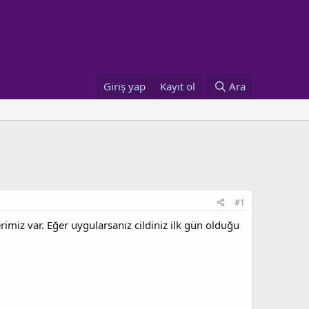
Giriş yap
Kayıt ol
Ara
#1
erimiz var. Eğer uygularsanız cildiniz ilk gün olduğu