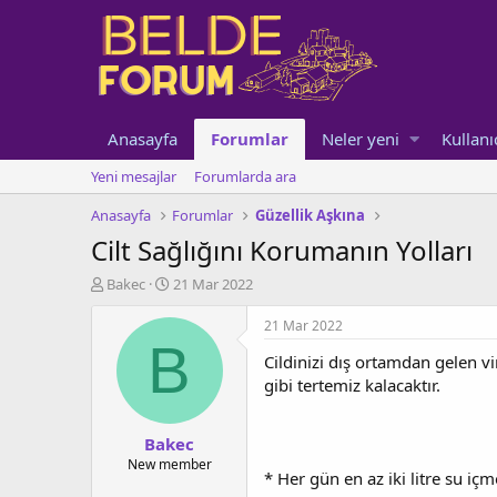
Anasayfa
Forumlar
Neler yeni
Kullanı
Yeni mesajlar
Forumlarda ara
Anasayfa
Forumlar
Güzellik Aşkına
Cilt Sağlığını Korumanın Yolları
K
B
Bakec
21 Mar 2022
o
a
n
ş
21 Mar 2022
u
l
B
Cildinizi dış ortamdan gelen vi
y
a
u
n
gibi tertemiz kalacaktır.
b
g
a
ı
Bakec
ş
ç
l
t
New member
* Her gün en az iki litre su içm
a
a