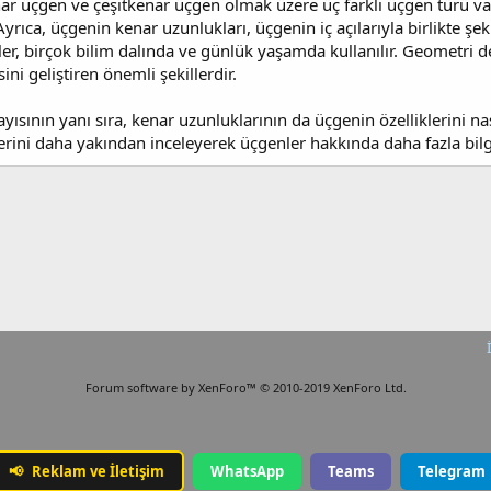
nar üçgen ve çeşitkenar üçgen olmak üzere üç farklı üçgen türü vard
rıca, üçgenin kenar uzunlukları, üçgenin iç açılarıyla birlikte şek
er, birçok bilim dalında ve günlük yaşamda kullanılır. Geometri de
i geliştiren önemli şekillerdir.
yısının yanı sıra, kenar uzunluklarının da üçgenin özelliklerini nası
ürlerini daha yakından inceleyerek üçgenler hakkında daha fazla 
Forum software by XenForo™
© 2010-2019 XenForo Ltd.
📢
Reklam ve İletişim
WhatsApp
Teams
Telegram