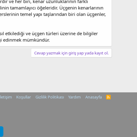
ır ve her biri, kenar uzunluklarının farklı
linin tamamlayıcı öğeleridir. Üçgenin kenarlarının
rslerinin temel yapı taşlarından biri olan üçgenler,
l etkilediği ve üçgen türleri üzerine de bilgiler
bilgi edinmek mümkündür.
Cevap yazmak için giriş yap yada kayıt ol.
İletişim
Koşullar
Gizlilik Politikası
Yardım
Anasayfa
R
S
S