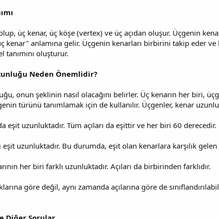
nımı
olup, üç kenar, üç köşe (vertex) ve üç açıdan oluşur. Üçgenin kenarl
 kenar" anlamına gelir. Üçgenin kenarları birbirini takip eder ve 
l tanımını oluşturur.
Uzunluğu Neden Önemlidir?
ğu, onun şeklinin nasıl olacağını belirler. Üç kenarın her biri, ü
enin türünü tanımlamak için de kullanılır. Üçgenler, kenar uzunluk
da eşit uzunluktadır. Tüm açıları da eşittir ve her biri 60 derecedir.
rı eşit uzunluktadır. Bu durumda, eşit olan kenarlara karşılık gelen a
rının her biri farklı uzunluktadır. Açıları da birbirinden farklıdır.
larına göre değil, aynı zamanda açılarına göre de sınıflandırılabi
e Diğer Sorular