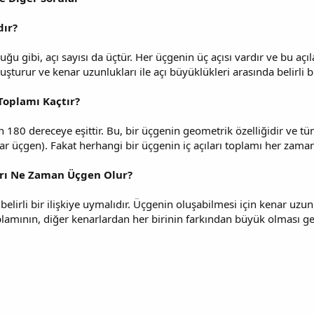
dır?
uğu gibi, açı sayısı da üçtür. Her üçgenin üç açısı vardır ve bu aç
uşturur ve kenar uzunlukları ile açı büyüklükleri arasında belirli bir
 Toplamı Kaçtır?
n 180 dereceye eşittir. Bu, bir üçgenin geometrik özelliğidir ve tü
nar üçgen). Fakat herhangi bir üçgenin iç açıları toplamı her zaman
rı Ne Zaman Üçgen Olur?
elirli bir ilişkiye uymalıdır. Üçgenin oluşabilmesi için kenar uzunl
lamının, diğer kenarlardan her birinin farkından büyük olması gere