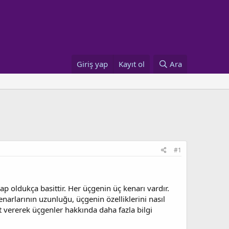
Giriş yap
Kayıt ol
Ara
#1
p oldukça basittir. Her üçgenin üç kenarı vardır.
narlarının uzunluğu, üçgenin özelliklerini nasıl
t vererek üçgenler hakkında daha fazla bilgi