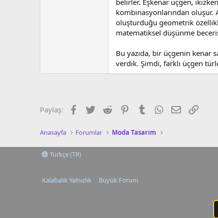
belirler. Eşkenar üçgen, ikizke
kombinasyonlarından oluşur. Ay
oluşturduğu geometrik özellikl
matematiksel düşünme becerisin
Bu yazıda, bir üçgenin kenar sa
verdik. Şimdi, farklı üçgen t
Facebook
Twitter
Reddit
Pinterest
Tumblr
WhatsApp
E-posta
Link
Paylaş:
Anasayfa
Forumlar
Moda Tasarım
Türkçe (TR)
Kalabalık Yalnızlık
Büyük Forum