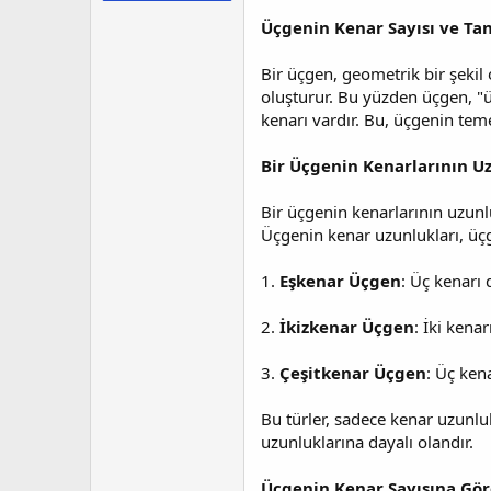
t
r
a
i
Üçgenin Kenar Sayısı ve Ta
n
h
i
Bir üçgen, geometrik bir şekil 
oluşturur. Bu yüzden üçgen, "üç
kenarı vardır. Bu, üçgenin teme
Bir Üçgenin Kenarlarının 
Bir üçgenin kenarlarının uzunlu
Üçgenin kenar uzunlukları, üçg
1.
Eşkenar Üçgen
: Üç kenarı 
2.
İkizkenar Üçgen
: İki kena
3.
Çeşitkenar Üçgen
: Üç kena
Bu türler, sadece kenar uzunluk
uzunluklarına dayalı olandır.
Üçgenin Kenar Sayısına Gör