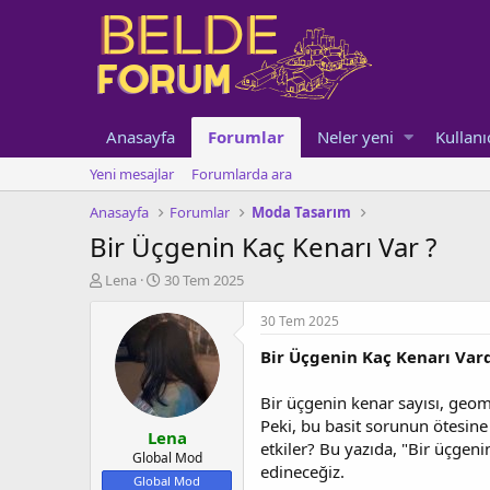
Anasayfa
Forumlar
Neler yeni
Kullanı
Yeni mesajlar
Forumlarda ara
Anasayfa
Forumlar
Moda Tasarım
Bir Üçgenin Kaç Kenarı Var ?
K
B
Lena
30 Tem 2025
o
a
n
ş
30 Tem 2025
u
l
Bir Üçgenin Kaç Kenarı Vard
y
a
u
n
b
g
Bir üçgenin kenar sayısı, geome
a
ı
Peki, bu basit sorunun ötesine
Lena
ş
ç
etkiler? Bu yazıda, "Bir üçgen
l
t
Global Mod
edineceğiz.
a
a
Global Mod