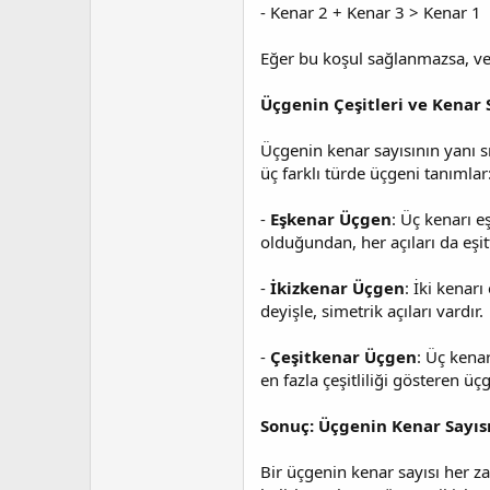
- Kenar 2 + Kenar 3 > Kenar 1
Eğer bu koşul sağlanmazsa, ve
Üçgenin Çeşitleri ve Kenar 
Üçgenin kenar sayısının yanı s
üç farklı türde üçgeni tanımlar
-
Eşkenar Üçgen
: Üç kenarı e
olduğundan, her açıları da eşitti
-
İkizkenar Üçgen
: İki kenarı
deyişle, simetrik açıları vardır.
-
Çeşitkenar Üçgen
: Üç kenar
en fazla çeşitliliği gösteren üç
Sonuç: Üçgenin Kenar Sayı
Bir üçgenin kenar sayısı her za