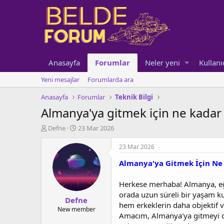
Anasayfa
Forumlar
Neler yeni
Kullanı
Yeni mesajlar
Forumlarda ara
Anasayfa
Forumlar
Teknik Bilgi
Almanya'ya gitmek için ne kadar 
K
B
Defne
23 Mar 2026
o
a
n
ş
23 Mar 2026
u
l
Almanya'ya Gitmek İçin Ne
y
a
u
n
b
g
Herkese merhaba! Almanya, eğit
a
ı
orada uzun süreli bir yaşam ku
Defne
ş
ç
hem erkeklerin daha objektif v
l
t
New member
Amacım, Almanya'ya gitmeyi düş
a
a