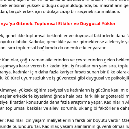
lir beklentisinin yüksek olduğu düşünüldüğünde, bu masrafların geri
an, birçok erkek için oldukça cazip bir seçenek sunmaktadır.
nya'ya Gitmek: Toplumsal Etkiler ve Duygusal Yükler
, genellikle toplumsal beklentiler ve duygusal faktörlerle daha faz
yutu olabilir. Kadınlar, genellikle yalnız gitmektense aileleriyle ya
nı sıra toplumsal bağlamda da önemli etkiler yaratır.
r: Kadınlar, çoğu zaman ailelerinden ve çevrelerinden gelen bekl
aşamaya karar veren bir kadın için, iş fırsatlarının yanı sıra, toplu
anya, kadınlar için daha fazla kariyer fırsatı sunan bir ülke olar
ık, kültürel uyumsuzluk ve iş güvencesi gibi duygusal ve psikolojik 
: Almanya, yüksek eğitim seviyesi ve kadınların iş gücüne katılım
aaşlar erkeklerle kıyaslandığında hala bazı farklılıklar gösterebil
nsiyel fırsatlar konusunda daha fazla araştırma yapar. Kadınların 
klar, toplumsal baskılar ve ailevi sorumluluklar gibi faktörlerle daha 
: Kadınlar için yaşam maliyetlerinin farklı bir boyutu vardır. Öze
nünde bulundururlar. Kadınlar, yaşam alanlarının güvenli olmasın