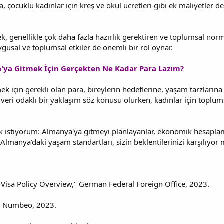
ca, çocuklu kadınlar için kreş ve okul ücretleri gibi ek maliyetl
, genellikle çok daha fazla hazırlık gerektiren ve toplumsal norml
ygusal ve toplumsal etkiler de önemli bir rol oynar.
'ya Gitmek İçin Gerçekten Ne Kadar Para Lazım?
 için gerekli olan para, bireylerin hedeflerine, yaşam tarzlarına 
e veri odaklı bir yaklaşım söz konusu olurken, kadınlar için toplum
istiyorum: Almanya'ya gitmeyi planlayanlar, ekonomik hesaplamal
manya’daki yaşam standartları, sizin beklentilerinizi karşılıyor
isa Policy Overview," German Federal Foreign Office, 2023.
," Numbeo, 2023.