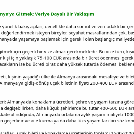
nya’ya Gitmek: Veriye Dayalı Bir Yaklaşım
önelik bakış açıları, genellikle daha somut ve veri odaklı bir çerç
 değerlendirmek isteyen bireyler, seyahat masraflarından çok, başl
Almanya'da yaşamaya başlamak için gerekli olan başlangıç maliyetleri
gitmek için geçerli bir vize almak gerekmektedir. Bu vize türü, kiş
r kişi için yaklaşık 75-100 EUR arasında bir ücret ödenmesi gerekir
alacakların ise bu ücreti biraz daha yüksek tutarda ödemesi bekleneb
iyeti, kişinin yaşadığı ülke ile Almanya arasındaki mesafeye ve bil
Almanya'ya gidiş-dönüş uçak biletinin fiyatı 200-400 EUR arasında
ri: Almanya'da konaklama ücretleri, şehre ve yaşam tarzına göre 
a değişebilirken, daha küçük şehirlerde bu tutar 400-600 EUR aralı
kkate alındığında, Almanya'da ortalama aylık yaşam maliyeti 1000
çin geçerlidir ve aile kurma ya da daha lüks yaşam tarzları söz ko
masrafları, uçak bileti ve konaklama ücretlerinin toplamı 1500-200