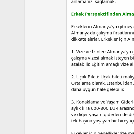
anlamanızı sağlamak.
t
r
a
i
n
h
Erkek Perspektifinden Alma
i
Erkeklerin Almanya'ya gitmeye y
Almanya'da çalışma fırsatlarını
dikkate alırlar. Erkekler için 
1. Vize ve İzinler: Almanya'ya 
çalışma vizesi almak isteyen bi
azalabilir. Eğitim amaçlı vize 
2. Uçak Bileti: Uçak bileti mal
Ortalama olarak, İstanbul’dan 
daha uygun hale gelebilir.
3. Konaklama ve Yaşam Giderle
aylık kira 600-800 EUR arasınd
ve diğer yaşam giderleri de di
tek başına yaşayan bir birey i
Erkekler için genellikle vize 