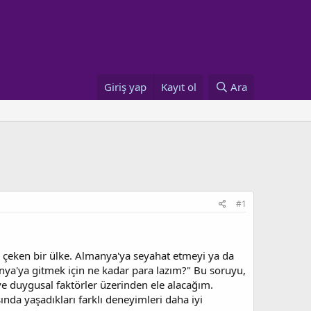
Giriş yap
Kayıt ol
Ara
#1
ni çeken bir ülke. Almanya'ya seyahat etmeyi ya da
anya'ya gitmek için ne kadar para lazım?" Bu soruyu,
 ve duygusal faktörler üzerinden ele alacağım.
nda yaşadıkları farklı deneyimleri daha iyi