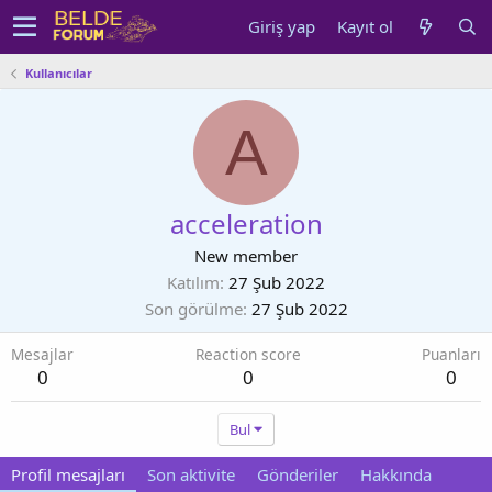
Giriş yap
Kayıt ol
Kullanıcılar
A
acceleration
New member
Katılım
27 Şub 2022
Son görülme
27 Şub 2022
Mesajlar
Reaction score
Puanları
0
0
0
Bul
Profil mesajları
Son aktivite
Gönderiler
Hakkında