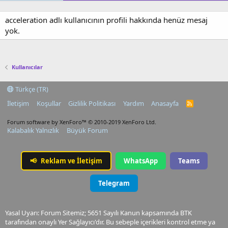
acceleration adlı kullanıcının profili hakkında henüz mesaj
yok.
Kullanıcılar
Türkçe (TR)
İletişim
Koşullar
Gizlilik Politikası
Yardım
Anasayfa
R
S
S
Forum software by XenForo™
© 2010-2019 XenForo Ltd.
Kalabalık Yalnızlık
Büyük Forum
📢
Reklam ve İletişim
WhatsApp
Teams
Telegram
Yasal Uyarı: Forum Sitemiz; 5651 Sayılı Kanun kapsamında BTK
tarafından onaylı Yer Sağlayıcı'dır. Bu sebeple içerikleri kontrol etme ya